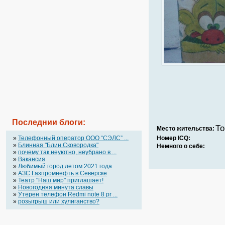
Последнии блоги:
То
Место жительства:
»
Телефонный оператор OOO “СЭЛС” ...
Номер ICQ:
»
Блинная "Блин.Сковородка"
Немного о себе:
»
почему так неуютно, неубрано в ...
»
Вакансия
»
Любимый город летом 2021 года
»
АЗС Газпромнефть в Северске
»
Театр "Наш мир" приглашает!
»
Новогодняя минута славы
»
Утерен телефон Redmi note 8 pr ...
»
розыгрыш или хулиганство?