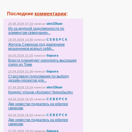
Последние
комментарии
:
alex33kaw
20.06.2026 07:33
написал
Из-за крупной задолженности по
алиментам северчанин...
С Е В Е Р С К
19.05.2026 14:30
написал
Житель Северска под давлением
мошенников вскрыл сейф...
барыга
04.05.2026 21:25
написал
Власти планируют наполнить высохшее
озеро из Томи
барыга
23.04.2026 21:39
написал
Стартовало голосование по выбору
дизайн-проектов для...
alex33kaw
07.04.2026 15:18
написал
Конкурс чтецов «Колокол Чернобыля»
С Е В Е Р С К
04.04.2026 18:35
написал
Две невестки подрались на юбилее
свекрови
С Е В Е Р С К
04.04.2026 18:34
написал
Две невестки подрались на юбилее
свекрови
барыга
27.03.2026 19:54
написал