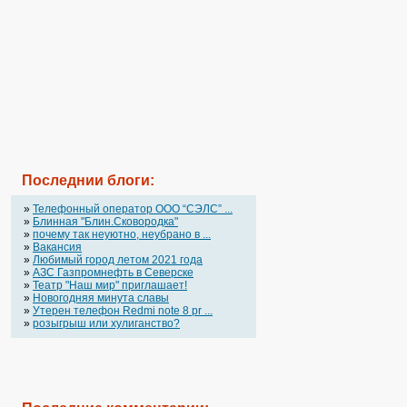
Последнии блоги:
»
Телефонный оператор OOO “СЭЛС” ...
»
Блинная "Блин.Сковородка"
»
почему так неуютно, неубрано в ...
»
Вакансия
»
Любимый город летом 2021 года
»
АЗС Газпромнефть в Северске
»
Театр "Наш мир" приглашает!
»
Новогодняя минута славы
»
Утерен телефон Redmi note 8 pr ...
»
розыгрыш или хулиганство?