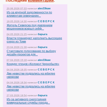
Последние
комментарии
:
alex33kaw
20.06.2026 07:33
написал
Из-за крупной задолженности по
алиментам северчанин...
С Е В Е Р С К
19.05.2026 14:30
написал
Житель Северска под давлением
мошенников вскрыл сейф...
барыга
04.05.2026 21:25
написал
Власти планируют наполнить высохшее
озеро из Томи
барыга
23.04.2026 21:39
написал
Стартовало голосование по выбору
дизайн-проектов для...
alex33kaw
07.04.2026 15:18
написал
Конкурс чтецов «Колокол Чернобыля»
С Е В Е Р С К
04.04.2026 18:35
написал
Две невестки подрались на юбилее
свекрови
С Е В Е Р С К
04.04.2026 18:34
написал
Две невестки подрались на юбилее
свекрови
барыга
27.03.2026 19:54
написал
Из-за активного снеготаяния
коммунальные службы города...