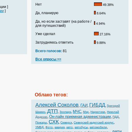
Нет
49.38%
ции ]
ии
]
Да, планирую
8.64%
Да, но если заставят (на работе /
4.94%
для путешествий)
Уже сделал
27.16%
Затрудняюсь ответить
9.88%
Всего голосов:
81
Все опросы >>
Облако тегов:
Алексей Соколов
ГИБДД
ГАИ
,
,
,
Григорий
ДТП
МЧС
,
,
,
,
,
,
Шамин
Зоопарк
Мэр
Наркотики
Николай
Он-лайн приемная администрации
,
,
,
Диденко
ПДД
СХК
,
,
,
,
Пожары
Северск
Северский кадетский корпус
,
,
,
,
,
,
УМВД
Фото
авария
авто
автобусы
автомобили
дети