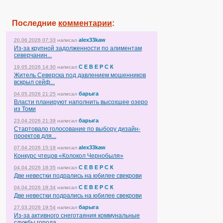
Последние
комментарии
:
alex33kaw
20.06.2026 07:33
написал
Из-за крупной задолженности по алиментам
северчанин...
С Е В Е Р С К
19.05.2026 14:30
написал
Житель Северска под давлением мошенников
вскрыл сейф...
барыга
04.05.2026 21:25
написал
Власти планируют наполнить высохшее озеро
из Томи
барыга
23.04.2026 21:39
написал
Стартовало голосование по выбору дизайн-
проектов для...
alex33kaw
07.04.2026 15:18
написал
Конкурс чтецов «Колокол Чернобыля»
С Е В Е Р С К
04.04.2026 18:35
написал
Две невестки подрались на юбилее свекрови
С Е В Е Р С К
04.04.2026 18:34
написал
Две невестки подрались на юбилее свекрови
барыга
27.03.2026 19:54
написал
Из-за активного снеготаяния коммунальные
службы города...