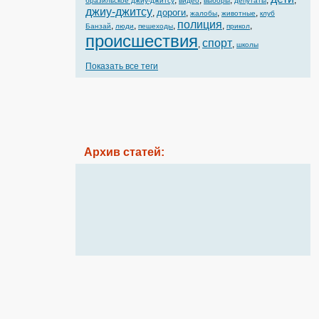
,
,
,
,
,
бразильское джиу-джитсу
видео
выборы
депутаты
джиу-джитсу
дороги
,
,
,
,
жалобы
животные
клуб
полиция
,
,
,
,
,
Банзай
люди
пешеходы
прикол
происшествия
спорт
,
,
школы
Показать все теги
Архив статей: