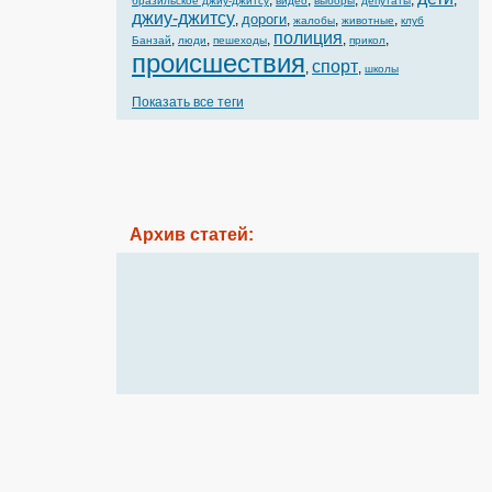
,
,
,
,
,
бразильское джиу-джитсу
видео
выборы
депутаты
джиу-джитсу
дороги
,
,
,
,
жалобы
животные
клуб
полиция
,
,
,
,
,
Банзай
люди
пешеходы
прикол
происшествия
спорт
,
,
школы
Показать все теги
Архив статей: