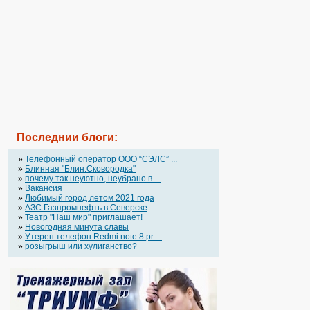
Последнии блоги:
»
Телефонный оператор OOO “СЭЛС” ...
»
Блинная "Блин.Сковородка"
»
почему так неуютно, неубрано в ...
»
Вакансия
»
Любимый город летом 2021 года
»
АЗС Газпромнефть в Северске
»
Театр "Наш мир" приглашает!
»
Новогодняя минута славы
»
Утерен телефон Redmi note 8 pr ...
»
розыгрыш или хулиганство?