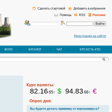
Сделать стартовой
Добавить в избранное
Помощь
RSS
Реклама
Регистрация на сайте!
ФОТО
КАТАЛОГ
ЧАТ
КТО ЕСТЬ КТО
Курс валюты:
82.16
$
94.83
€
65↑
66↑
Опрос дня:
Вы будете делать прививку от коронавируса?