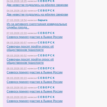
С Е В Е Р С К
04.04.2026 18:35
написал
Две невестки подрались на юбилее свекрови
С Е В Е Р С К
04.04.2026 18:34
написал
Две невестки подрались на юбилее свекрови
барыга
27.03.2026 19:54
написал
Из-за активного снеготаяния коммунальные
службы города...
С Е В Е Р С К
07.03.2026 22:33
написал
Северск принял участие в Лыжне России
С Е В Е Р С К
06.03.2026 00:57
написал
Северчан просят пройти опрос об
общественном транспорте
С Е В Е Р С К
06.03.2026 00:52
написал
Северчан просят пройти опрос об
общественном транспорте
С Е В Е Р С К
06.03.2026 00:37
написал
Северск принял участие в Лыжне России
С Е В Е Р С К
06.03.2026 00:23
написал
Северск принял участие в Лыжне России
С Е В Е Р С К
06.03.2026 00:18
написал
Северск принял участие в Лыжне России
С Е В Е Р С К
06.03.2026 00:09
написал
Северск принял участие в Лыжне России