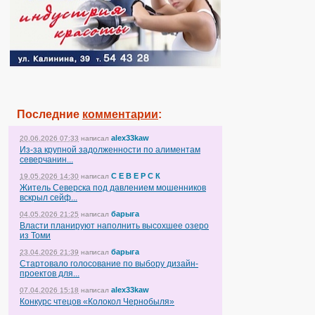
Последние
комментарии
:
alex33kaw
20.06.2026 07:33
написал
Из-за крупной задолженности по алиментам
северчанин...
С Е В Е Р С К
19.05.2026 14:30
написал
Житель Северска под давлением мошенников
вскрыл сейф...
барыга
04.05.2026 21:25
написал
Власти планируют наполнить высохшее озеро
из Томи
барыга
23.04.2026 21:39
написал
Стартовало голосование по выбору дизайн-
проектов для...
alex33kaw
07.04.2026 15:18
написал
Конкурс чтецов «Колокол Чернобыля»