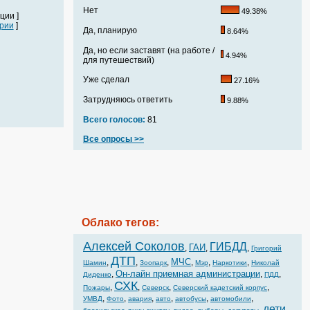
Нет
49.38%
ции ]
рии
]
Да, планирую
8.64%
Да, но если заставят (на работе /
4.94%
для путешествий)
Уже сделал
27.16%
Затрудняюсь ответить
9.88%
Всего голосов:
81
Все опросы >>
Облако тегов:
Алексей Соколов
ГИБДД
ГАИ
,
,
,
Григорий
ДТП
МЧС
,
,
,
,
,
,
Шамин
Зоопарк
Мэр
Наркотики
Николай
Он-лайн приемная администрации
,
,
,
Диденко
ПДД
СХК
,
,
,
,
Пожары
Северск
Северский кадетский корпус
,
,
,
,
,
,
УМВД
Фото
авария
авто
автобусы
автомобили
дети