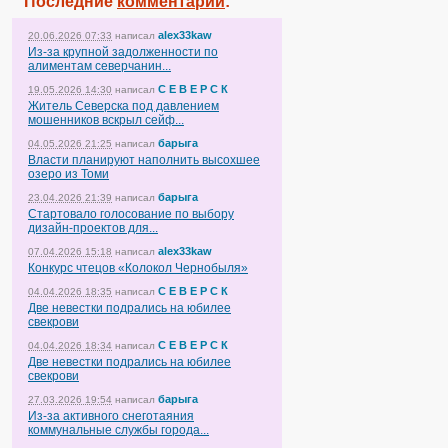
Последние
комментарии
:
alex33kaw
20.06.2026 07:33
написал
Из-за крупной задолженности по
алиментам северчанин...
С Е В Е Р С К
19.05.2026 14:30
написал
Житель Северска под давлением
мошенников вскрыл сейф...
барыга
04.05.2026 21:25
написал
Власти планируют наполнить высохшее
озеро из Томи
барыга
23.04.2026 21:39
написал
Стартовало голосование по выбору
дизайн-проектов для...
alex33kaw
07.04.2026 15:18
написал
Конкурс чтецов «Колокол Чернобыля»
С Е В Е Р С К
04.04.2026 18:35
написал
Две невестки подрались на юбилее
свекрови
С Е В Е Р С К
04.04.2026 18:34
написал
Две невестки подрались на юбилее
свекрови
барыга
27.03.2026 19:54
написал
Из-за активного снеготаяния
коммунальные службы города...