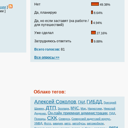
Нет
49.38%
ации
]
и ]
Да, планирую
8.64%
Да, но если заставят (на работе /
4.94%
для путешествий)
Уже сделал
27.16%
Затрудняюсь ответить
9.88%
Всего голосов:
81
Все опросы >>
Облако тегов:
Алексей Соколов
ГИБДД
ГАИ
,
,
,
Григорий
ДТП
МЧС
,
,
,
,
,
,
Шамин
Зоопарк
Мэр
Наркотики
Николай
Он-лайн приемная администрации
,
,
,
Диденко
ПДД
СХК
,
,
,
,
Пожары
Северск
Северский кадетский корпус
,
,
,
,
,
,
УМВД
Фото
авария
авто
автобусы
автомобили
дети