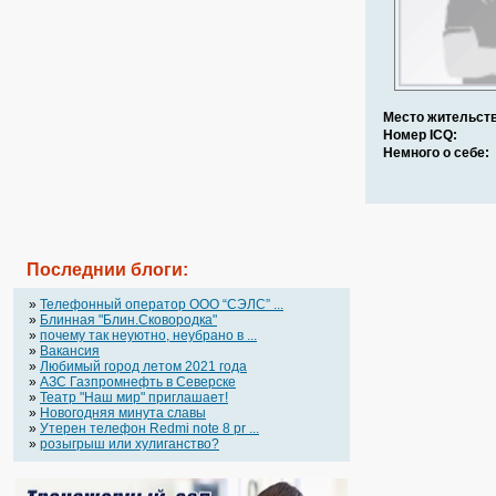
Место жительств
Номер ICQ:
Немного о себе:
Последнии блоги:
»
Телефонный оператор OOO “СЭЛС” ...
»
Блинная "Блин.Сковородка"
»
почему так неуютно, неубрано в ...
»
Вакансия
»
Любимый город летом 2021 года
»
АЗС Газпромнефть в Северске
»
Театр "Наш мир" приглашает!
»
Новогодняя минута славы
»
Утерен телефон Redmi note 8 pr ...
»
розыгрыш или хулиганство?