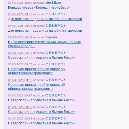
alex33kaw
07.04.2026 15:18
написал
Конкурс чтецов «Колокол Чернобыля»
С Е В Е Р С К
04.04.2026 18:35
написал
Две невестки подрались на юбилее свекрови
С Е В Е Р С К
04.04.2026 18:34
написал
Две невестки подрались на юбилее свекрови
барыга
27.03.2026 19:54
написал
Из-за активного снеготаяния коммунальные
службы города...
С Е В Е Р С К
07.03.2026 22:33
написал
Северск принял участие в Лыжне России
С Е В Е Р С К
06.03.2026 00:57
написал
Северчан просят пройти опрос об
общественном транспорте
С Е В Е Р С К
06.03.2026 00:52
написал
Северчан просят пройти опрос об
общественном транспорте
С Е В Е Р С К
06.03.2026 00:37
написал
Северск принял участие в Лыжне России
С Е В Е Р С К
06.03.2026 00:23
написал
Северск принял участие в Лыжне России
С Е В Е Р С К
06.03.2026 00:18
написал
Северск принял участие в Лыжне России