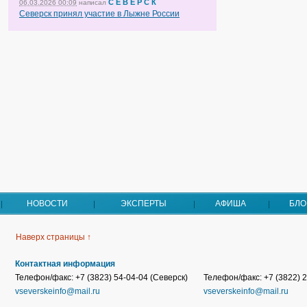
С Е В Е Р С К
06.03.2026 00:09
написал
Северск принял участие в Лыжне России
НОВОСТИ
ЭКСПЕРТЫ
АФИША
БЛО
Наверх страницы ↑
Контактная информация
Телефон/факс: +7 (3823) 54-04-04 (Северск)
Телефон/факс: +7 (3822) 2
vseverskeinfo@mail.ru
vseverskeinfo@mail.ru