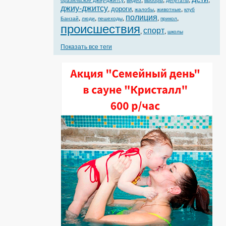
,
,
,
,
,
бразильское джиу-джитсу
видео
выборы
депутаты
джиу-джитсу
дороги
,
,
,
,
жалобы
животные
клуб
полиция
,
,
,
,
,
Банзай
люди
пешеходы
прикол
происшествия
спорт
,
,
школы
Показать все теги