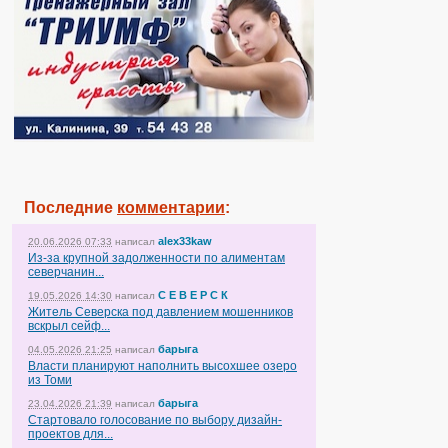
Последние
комментарии
:
alex33kaw
20.06.2026 07:33
написал
Из-за крупной задолженности по алиментам
северчанин...
С Е В Е Р С К
19.05.2026 14:30
написал
Житель Северска под давлением мошенников
вскрыл сейф...
барыга
04.05.2026 21:25
написал
Власти планируют наполнить высохшее озеро
из Томи
барыга
23.04.2026 21:39
написал
Стартовало голосование по выбору дизайн-
проектов для...