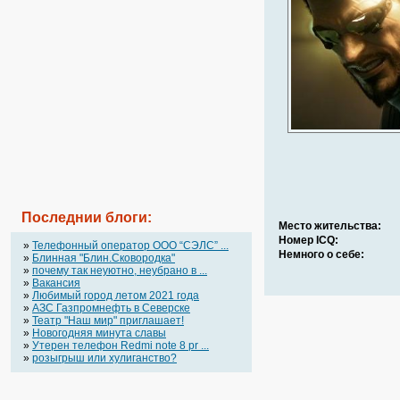
Последнии блоги:
Место жительства:
Номер ICQ:
»
Телефонный оператор OOO “СЭЛС” ...
Немного о себе:
»
Блинная "Блин.Сковородка"
»
почему так неуютно, неубрано в ...
»
Вакансия
»
Любимый город летом 2021 года
»
АЗС Газпромнефть в Северске
»
Театр "Наш мир" приглашает!
»
Новогодняя минута славы
»
Утерен телефон Redmi note 8 pr ...
»
розыгрыш или хулиганство?