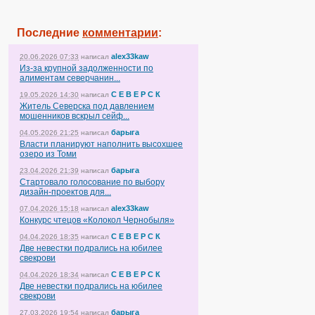
Последние
комментарии
:
alex33kaw
20.06.2026 07:33
написал
Из-за крупной задолженности по
алиментам северчанин...
С Е В Е Р С К
19.05.2026 14:30
написал
Житель Северска под давлением
мошенников вскрыл сейф...
барыга
04.05.2026 21:25
написал
Власти планируют наполнить высохшее
озеро из Томи
барыга
23.04.2026 21:39
написал
Стартовало голосование по выбору
дизайн-проектов для...
alex33kaw
07.04.2026 15:18
написал
Конкурс чтецов «Колокол Чернобыля»
С Е В Е Р С К
04.04.2026 18:35
написал
Две невестки подрались на юбилее
свекрови
С Е В Е Р С К
04.04.2026 18:34
написал
Две невестки подрались на юбилее
свекрови
барыга
27.03.2026 19:54
написал