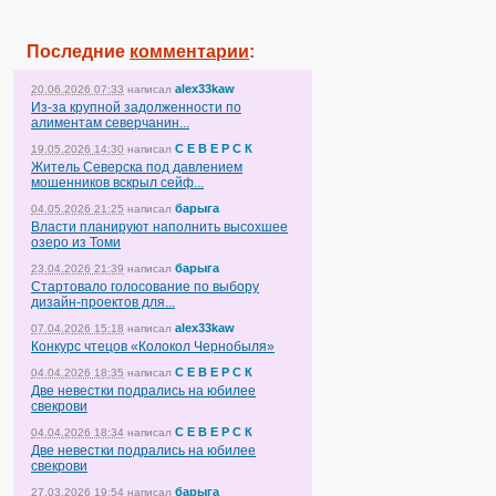
Последние
комментарии
:
alex33kaw
20.06.2026 07:33
написал
Из-за крупной задолженности по
алиментам северчанин...
С Е В Е Р С К
19.05.2026 14:30
написал
Житель Северска под давлением
мошенников вскрыл сейф...
барыга
04.05.2026 21:25
написал
Власти планируют наполнить высохшее
озеро из Томи
барыга
23.04.2026 21:39
написал
Стартовало голосование по выбору
дизайн-проектов для...
alex33kaw
07.04.2026 15:18
написал
Конкурс чтецов «Колокол Чернобыля»
С Е В Е Р С К
04.04.2026 18:35
написал
Две невестки подрались на юбилее
свекрови
С Е В Е Р С К
04.04.2026 18:34
написал
Две невестки подрались на юбилее
свекрови
барыга
27.03.2026 19:54
написал