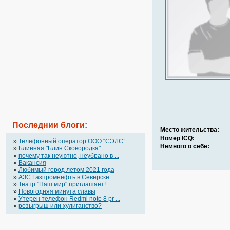
Последнии блоги:
Место жительства:
Номер ICQ:
»
Телефонный оператор OOO “СЭЛС” ...
Немного о себе:
»
Блинная "Блин.Сковородка"
»
почему так неуютно, неубрано в ...
»
Вакансия
»
Любимый город летом 2021 года
»
АЗС Газпромнефть в Северске
»
Театр "Наш мир" приглашает!
»
Новогодняя минута славы
»
Утерен телефон Redmi note 8 pr ...
»
розыгрыш или хулиганство?