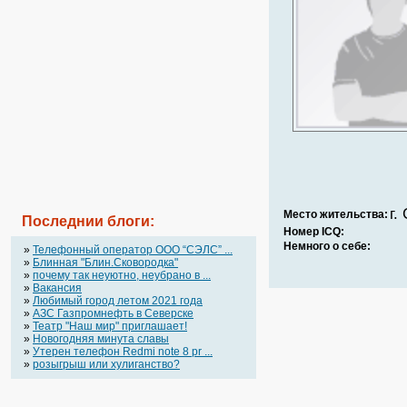
г.
Место жительства:
Последнии блоги:
Номер ICQ:
Немного о себе:
»
Телефонный оператор OOO “СЭЛС” ...
»
Блинная "Блин.Сковородка"
»
почему так неуютно, неубрано в ...
»
Вакансия
»
Любимый город летом 2021 года
»
АЗС Газпромнефть в Северске
»
Театр "Наш мир" приглашает!
»
Новогодняя минута славы
»
Утерен телефон Redmi note 8 pr ...
»
розыгрыш или хулиганство?