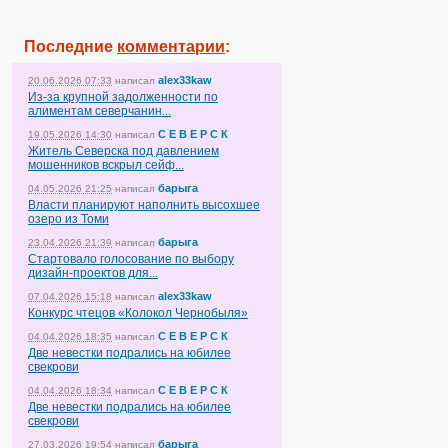
Последние
комментарии
:
alex33kaw
20.06.2026 07:33
написал
Из-за крупной задолженности по
алиментам северчанин...
С Е В Е Р С К
19.05.2026 14:30
написал
Житель Северска под давлением
мошенников вскрыл сейф...
барыга
04.05.2026 21:25
написал
Власти планируют наполнить высохшее
озеро из Томи
барыга
23.04.2026 21:39
написал
Стартовало голосование по выбору
дизайн-проектов для...
alex33kaw
07.04.2026 15:18
написал
Конкурс чтецов «Колокол Чернобыля»
С Е В Е Р С К
04.04.2026 18:35
написал
Две невестки подрались на юбилее
свекрови
С Е В Е Р С К
04.04.2026 18:34
написал
Две невестки подрались на юбилее
свекрови
барыга
27.03.2026 19:54
написал