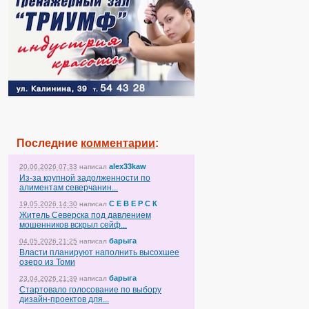
Последние
комментарии
:
alex33kaw
20.06.2026 07:33
написал
Из-за крупной задолженности по
алиментам северчанин...
С Е В Е Р С К
19.05.2026 14:30
написал
Житель Северска под давлением
мошенников вскрыл сейф...
барыга
04.05.2026 21:25
написал
Власти планируют наполнить высохшее
озеро из Томи
барыга
23.04.2026 21:39
написал
Стартовало голосование по выбору
дизайн-проектов для...