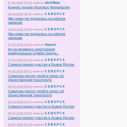
alex33kaw
07.04.2026 15:18
написал
Конкурс чтецов «Колокол Чернобыля»
С Е В Е Р С К
04.04.2026 18:35
написал
Две невестки подрались на юбилее
свекрови
С Е В Е Р С К
04.04.2026 18:34
написал
Две невестки подрались на юбилее
свекрови
барыга
27.03.2026 19:54
написал
Из-за активного снеготаяния
коммунальные службы города...
С Е В Е Р С К
07.03.2026 22:33
написал
Северск принял участие в Лыжне России
С Е В Е Р С К
06.03.2026 00:57
написал
Северчан просят пройти опрос об
общественном транспорте
С Е В Е Р С К
06.03.2026 00:52
написал
Северчан просят пройти опрос об
общественном транспорте
С Е В Е Р С К
06.03.2026 00:37
написал
Северск принял участие в Лыжне России
С Е В Е Р С К
06.03.2026 00:23
написал
Северск принял участие в Лыжне России
С Е В Е Р С К
06.03.2026 00:18
написал