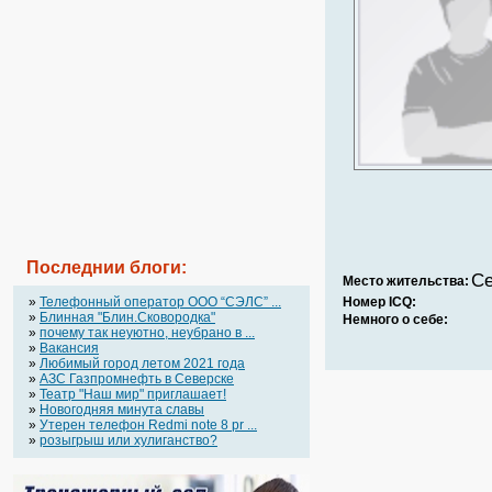
Последнии блоги:
Се
Место жительства:
»
Телефонный оператор OOO “СЭЛС” ...
Номер ICQ:
»
Блинная "Блин.Сковородка"
Немного о себе:
»
почему так неуютно, неубрано в ...
»
Вакансия
»
Любимый город летом 2021 года
»
АЗС Газпромнефть в Северске
»
Театр "Наш мир" приглашает!
»
Новогодняя минута славы
»
Утерен телефон Redmi note 8 pr ...
»
розыгрыш или хулиганство?