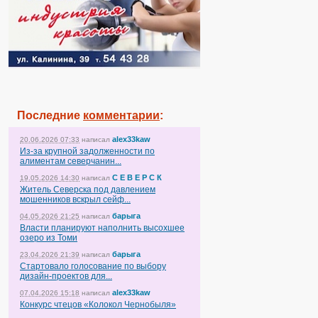
Последние
комментарии
:
alex33kaw
20.06.2026 07:33
написал
Из-за крупной задолженности по
алиментам северчанин...
С Е В Е Р С К
19.05.2026 14:30
написал
Житель Северска под давлением
мошенников вскрыл сейф...
барыга
04.05.2026 21:25
написал
Власти планируют наполнить высохшее
озеро из Томи
барыга
23.04.2026 21:39
написал
Стартовало голосование по выбору
дизайн-проектов для...
alex33kaw
07.04.2026 15:18
написал
Конкурс чтецов «Колокол Чернобыля»