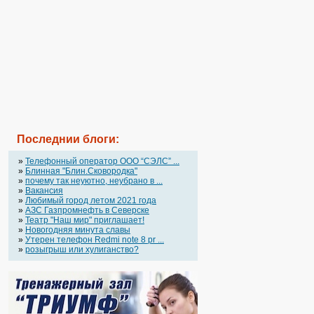
Последнии блоги:
»
Телефонный оператор OOO “СЭЛС” ...
»
Блинная "Блин.Сковородка"
»
почему так неуютно, неубрано в ...
»
Вакансия
»
Любимый город летом 2021 года
»
АЗС Газпромнефть в Северске
»
Театр "Наш мир" приглашает!
»
Новогодняя минута славы
»
Утерен телефон Redmi note 8 pr ...
»
розыгрыш или хулиганство?