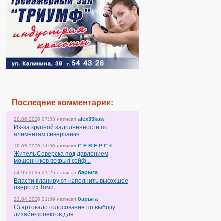
Последние
комментарии
:
alex33kaw
20.06.2026 07:33
написал
Из-за крупной задолженности по
алиментам северчанин...
С Е В Е Р С К
19.05.2026 14:30
написал
Житель Северска под давлением
мошенников вскрыл сейф...
барыга
04.05.2026 21:25
написал
Власти планируют наполнить высохшее
озеро из Томи
барыга
23.04.2026 21:39
написал
Стартовало голосование по выбору
дизайн-проектов для...