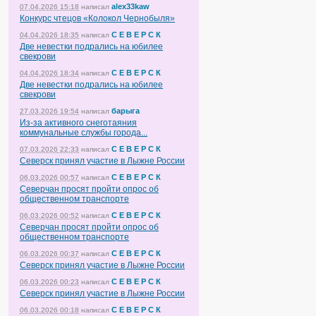
alex33kaw
07.04.2026 15:18
написал
Конкурс чтецов «Колокол Чернобыля»
С Е В Е Р С К
04.04.2026 18:35
написал
Две невестки подрались на юбилее
свекрови
С Е В Е Р С К
04.04.2026 18:34
написал
Две невестки подрались на юбилее
свекрови
барыга
27.03.2026 19:54
написал
Из-за активного снеготаяния
коммунальные службы города...
С Е В Е Р С К
07.03.2026 22:33
написал
Северск принял участие в Лыжне России
С Е В Е Р С К
06.03.2026 00:57
написал
Северчан просят пройти опрос об
общественном транспорте
С Е В Е Р С К
06.03.2026 00:52
написал
Северчан просят пройти опрос об
общественном транспорте
С Е В Е Р С К
06.03.2026 00:37
написал
Северск принял участие в Лыжне России
С Е В Е Р С К
06.03.2026 00:23
написал
Северск принял участие в Лыжне России
С Е В Е Р С К
06.03.2026 00:18
написал