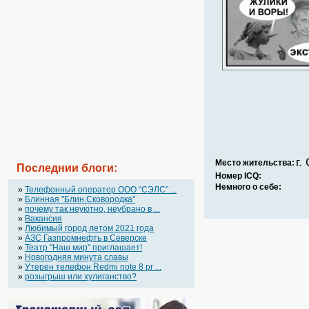
г.
Место жительства:
Последнии блоги:
Номер ICQ:
Немного о себе:
»
Телефонный оператор OOO “СЭЛС” ...
»
Блинная "Блин.Сковородка"
»
почему так неуютно, неубрано в ...
»
Вакансия
»
Любимый город летом 2021 года
»
АЗС Газпромнефть в Северске
»
Театр "Наш мир" приглашает!
»
Новогодняя минута славы
»
Утерен телефон Redmi note 8 pr ...
»
розыгрыш или хулиганство?