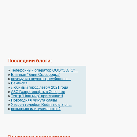
Последнии блоги:
»
Телефонный оператор OOO “СЭЛС” ...
»
Блинная "Блин.Сковородка"
»
почему так неуютно, неубрано в ...
»
Вакансия
»
Любимый город летом 2021 года
»
АЗС Газпромнефть в Северске
»
Театр "Наш мир" приглашает!
»
Новогодняя минута славы
»
Утерен телефон Redmi note 8 pr ...
»
розыгрыш или хулиганство?