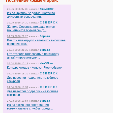
Последние
комментарии
:
alex33kaw
20.06.2026 07:33
написал
Из-за крупной задолженности по
алиментам северчанин...
С Е В Е Р С К
19.05.2026 14:30
написал
Житель Северска под давлением
мошенников вскрыл сейф...
барыга
04.05.2026 21:25
написал
Власти планируют наполнить высохшее
озеро из Томи
барыга
23.04.2026 21:39
написал
Стартовало голосование по выбору
дизайн-проектов для...
alex33kaw
07.04.2026 15:18
написал
Конкурс чтецов «Колокол Чернобыля»
С Е В Е Р С К
04.04.2026 18:35
написал
Две невестки подрались на юбилее
свекрови
С Е В Е Р С К
04.04.2026 18:34
написал
Две невестки подрались на юбилее
свекрови
барыга
27.03.2026 19:54
написал
Из-за активного снеготаяния
коммунальные службы города...