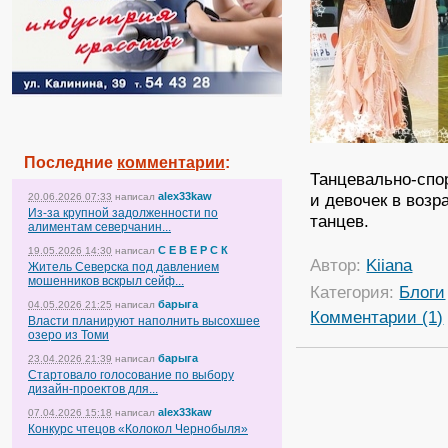
Последние
комментарии
:
Танцевально-спо
alex33kaw
и девочек в возр
20.06.2026 07:33
написал
Из-за крупной задолженности по
танцев.
алиментам северчанин...
С Е В Е Р С К
19.05.2026 14:30
написал
Автор:
Kiiana
Житель Северска под давлением
мошенников вскрыл сейф...
Категория:
Блоги
барыга
04.05.2026 21:25
написал
Комментарии (1)
Власти планируют наполнить высохшее
озеро из Томи
барыга
23.04.2026 21:39
написал
Стартовало голосование по выбору
дизайн-проектов для...
alex33kaw
07.04.2026 15:18
написал
Конкурс чтецов «Колокол Чернобыля»