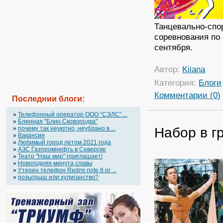
Танцевально-спо
соревнования по
сентября.
Автор:
Kiiana
Категория:
Блоги
Комментарии (0)
Последнии блоги:
»
Телефонный оператор OOO “СЭЛС” ...
»
Блинная "Блин.Сковородка"
Набор в г
»
почему так неуютно, неубрано в ...
»
Вакансия
»
Любимый город летом 2021 года
»
АЗС Газпромнефть в Северске
»
Театр "Наш мир" приглашает!
»
Новогодняя минута славы
»
Утерен телефон Redmi note 8 pr ...
»
розыгрыш или хулиганство?