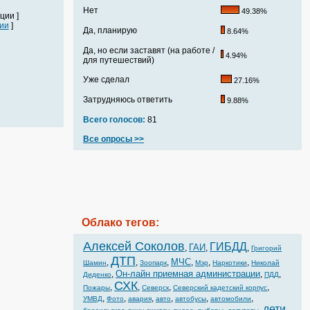
Нет
49.38%
ции ]
ии
]
Да, планирую
8.64%
Да, но если заставят (на работе /
4.94%
для путешествий)
Уже сделал
27.16%
Затрудняюсь ответить
9.88%
Всего голосов:
81
Все опросы >>
Облако тегов:
Алексей Соколов
ГИБДД
ГАИ
,
,
,
Григорий
ДТП
МЧС
,
,
,
,
,
,
Шамин
Зоопарк
Мэр
Наркотики
Николай
Он-лайн приемная администрации
,
,
,
Диденко
ПДД
СХК
,
,
,
,
Пожары
Северск
Северский кадетский корпус
,
,
,
,
,
,
УМВД
Фото
авария
авто
автобусы
автомобили
дети