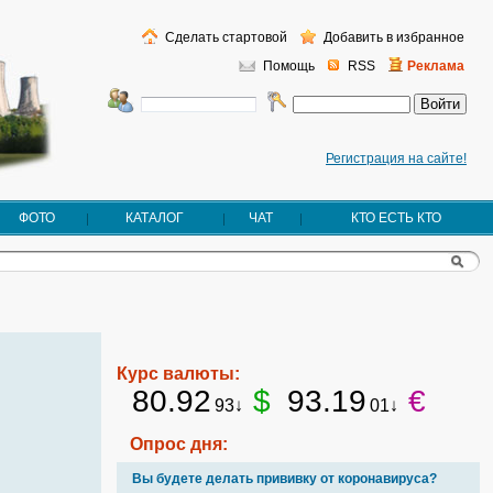
Сделать стартовой
Добавить в избранное
Помощь
RSS
Реклама
Регистрация на сайте!
ФОТО
КАТАЛОГ
ЧАТ
КТО ЕСТЬ КТО
Курс валюты:
80.92
$
93.19
€
93↓
01↓
Опрос дня:
Вы будете делать прививку от коронавируса?