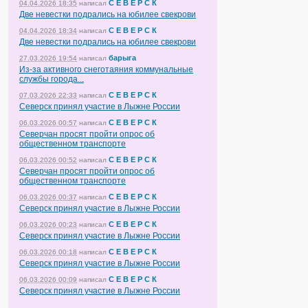
С Е В Е Р С К
04.04.2026 18:35
написал
Две невестки подрались на юбилее свекрови
С Е В Е Р С К
04.04.2026 18:34
написал
Две невестки подрались на юбилее свекрови
барыга
27.03.2026 19:54
написал
Из-за активного снеготаяния коммунальные
службы города...
С Е В Е Р С К
07.03.2026 22:33
написал
Северск принял участие в Лыжне России
С Е В Е Р С К
06.03.2026 00:57
написал
Северчан просят пройти опрос об
общественном транспорте
С Е В Е Р С К
06.03.2026 00:52
написал
Северчан просят пройти опрос об
общественном транспорте
С Е В Е Р С К
06.03.2026 00:37
написал
Северск принял участие в Лыжне России
С Е В Е Р С К
06.03.2026 00:23
написал
Северск принял участие в Лыжне России
С Е В Е Р С К
06.03.2026 00:18
написал
Северск принял участие в Лыжне России
С Е В Е Р С К
06.03.2026 00:09
написал
Северск принял участие в Лыжне России