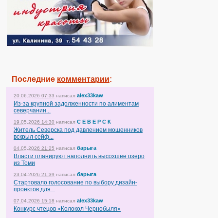
Последние
комментарии
:
alex33kaw
20.06.2026 07:33
написал
Из-за крупной задолженности по алиментам
северчанин...
С Е В Е Р С К
19.05.2026 14:30
написал
Житель Северска под давлением мошенников
вскрыл сейф...
барыга
04.05.2026 21:25
написал
Власти планируют наполнить высохшее озеро
из Томи
барыга
23.04.2026 21:39
написал
Стартовало голосование по выбору дизайн-
проектов для...
alex33kaw
07.04.2026 15:18
написал
Конкурс чтецов «Колокол Чернобыля»