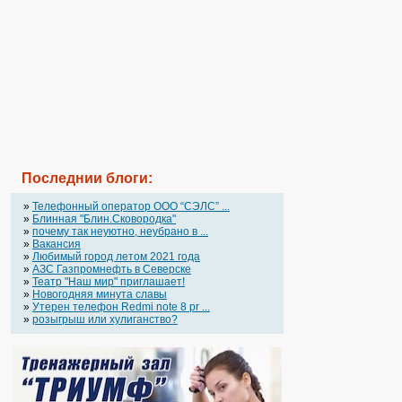
Последнии блоги:
»
Телефонный оператор OOO “СЭЛС” ...
»
Блинная "Блин.Сковородка"
»
почему так неуютно, неубрано в ...
»
Вакансия
»
Любимый город летом 2021 года
»
АЗС Газпромнефть в Северске
»
Театр "Наш мир" приглашает!
»
Новогодняя минута славы
»
Утерен телефон Redmi note 8 pr ...
»
розыгрыш или хулиганство?