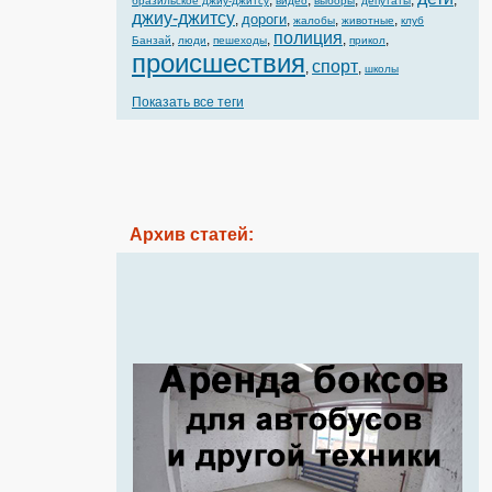
,
,
,
,
,
бразильское джиу-джитсу
видео
выборы
депутаты
джиу-джитсу
дороги
,
,
,
,
жалобы
животные
клуб
полиция
,
,
,
,
,
Банзай
люди
пешеходы
прикол
происшествия
спорт
,
,
школы
Показать все теги
Архив статей: