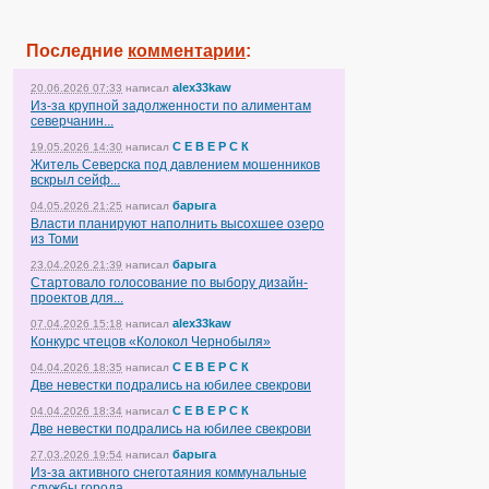
Последние
комментарии
:
alex33kaw
20.06.2026 07:33
написал
Из-за крупной задолженности по алиментам
северчанин...
С Е В Е Р С К
19.05.2026 14:30
написал
Житель Северска под давлением мошенников
вскрыл сейф...
барыга
04.05.2026 21:25
написал
Власти планируют наполнить высохшее озеро
из Томи
барыга
23.04.2026 21:39
написал
Стартовало голосование по выбору дизайн-
проектов для...
alex33kaw
07.04.2026 15:18
написал
Конкурс чтецов «Колокол Чернобыля»
С Е В Е Р С К
04.04.2026 18:35
написал
Две невестки подрались на юбилее свекрови
С Е В Е Р С К
04.04.2026 18:34
написал
Две невестки подрались на юбилее свекрови
барыга
27.03.2026 19:54
написал
Из-за активного снеготаяния коммунальные
службы города...