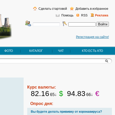
Сделать стартовой
Добавить в избранное
Помощь
RSS
Реклама
Регистрация на сайте!
ФОТО
КАТАЛОГ
ЧАТ
КТО ЕСТЬ КТО
Курс валюты:
82.16
$
94.83
€
65↓
66↓
Опрос дня:
Вы будете делать прививку от коронавируса?