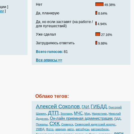
Нет
49.38%
ции ]
ии
]
Да, планирую
8.64%
Да, но если заставят (на работе /
4.94%
для путешествий)
Уже сделал
27.16%
Затрудняюсь ответить
9.88%
Всего голосов:
81
Все опросы >>
Облако тегов:
Алексей Соколов
ГИБДД
ГАИ
,
,
,
Григорий
ДТП
МЧС
,
,
,
,
,
,
Шамин
Зоопарк
Мэр
Наркотики
Николай
Он-лайн приемная администрации
,
,
,
Диденко
ПДД
СХК
,
,
,
,
Пожары
Северск
Северский кадетский корпус
,
,
,
,
,
,
УМВД
Фото
авария
авто
автобусы
автомобили
дети