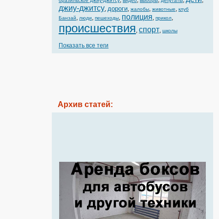
,
,
,
,
,
бразильское джиу-джитсу
видео
выборы
депутаты
джиу-джитсу
дороги
,
,
,
,
жалобы
животные
клуб
полиция
,
,
,
,
,
Банзай
люди
пешеходы
прикол
происшествия
спорт
,
,
школы
Показать все теги
Архив статей: