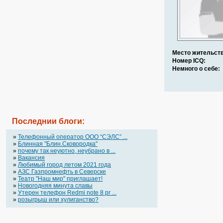
Место жительств
Номер ICQ:
Немного о себе:
Последнии блоги:
»
Телефонный оператор OOO “СЭЛС” ...
»
Блинная "Блин.Сковородка"
»
почему так неуютно, неубрано в ...
»
Вакансия
»
Любимый город летом 2021 года
»
АЗС Газпромнефть в Северске
»
Театр "Наш мир" приглашает!
»
Новогодняя минута славы
»
Утерен телефон Redmi note 8 pr ...
»
розыгрыш или хулиганство?