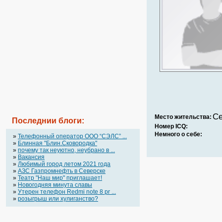
Се
Место жительства:
Последнии блоги:
Номер ICQ:
Немного о себе:
»
Телефонный оператор OOO “СЭЛС” ...
»
Блинная "Блин.Сковородка"
»
почему так неуютно, неубрано в ...
»
Вакансия
»
Любимый город летом 2021 года
»
АЗС Газпромнефть в Северске
»
Театр "Наш мир" приглашает!
»
Новогодняя минута славы
»
Утерен телефон Redmi note 8 pr ...
»
розыгрыш или хулиганство?