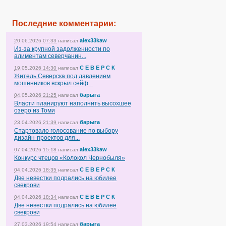
Последние
комментарии
:
alex33kaw
20.06.2026 07:33
написал
Из-за крупной задолженности по
алиментам северчанин...
С Е В Е Р С К
19.05.2026 14:30
написал
Житель Северска под давлением
мошенников вскрыл сейф...
барыга
04.05.2026 21:25
написал
Власти планируют наполнить высохшее
озеро из Томи
барыга
23.04.2026 21:39
написал
Стартовало голосование по выбору
дизайн-проектов для...
alex33kaw
07.04.2026 15:18
написал
Конкурс чтецов «Колокол Чернобыля»
С Е В Е Р С К
04.04.2026 18:35
написал
Две невестки подрались на юбилее
свекрови
С Е В Е Р С К
04.04.2026 18:34
написал
Две невестки подрались на юбилее
свекрови
барыга
27.03.2026 19:54
написал