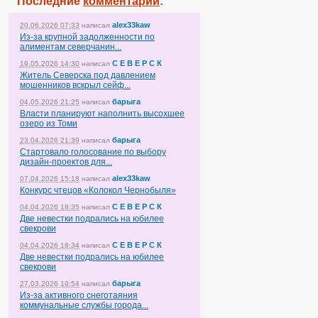
Последние
комментарии
:
alex33kaw
20.06.2026 07:33
написал
Из-за крупной задолженности по
алиментам северчанин...
С Е В Е Р С К
19.05.2026 14:30
написал
Житель Северска под давлением
мошенников вскрыл сейф...
барыга
04.05.2026 21:25
написал
Власти планируют наполнить высохшее
озеро из Томи
барыга
23.04.2026 21:39
написал
Стартовало голосование по выбору
дизайн-проектов для...
alex33kaw
07.04.2026 15:18
написал
Конкурс чтецов «Колокол Чернобыля»
С Е В Е Р С К
04.04.2026 18:35
написал
Две невестки подрались на юбилее
свекрови
С Е В Е Р С К
04.04.2026 18:34
написал
Две невестки подрались на юбилее
свекрови
барыга
27.03.2026 19:54
написал
Из-за активного снеготаяния
коммунальные службы города...