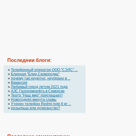
Последнии блоги:
»
Телефонный оператор OOO “СЭЛС” ...
»
Блинная "Блин.Сковородка"
»
почему так неуютно, неубрано в ...
»
Вакансия
»
Любимый город летом 2021 года
»
АЗС Газпромнефть в Северске
»
Театр "Наш мир" приглашает!
»
Новогодняя минута славы
»
Утерен телефон Redmi note 8 pr ...
»
розыгрыш или хулиганство?