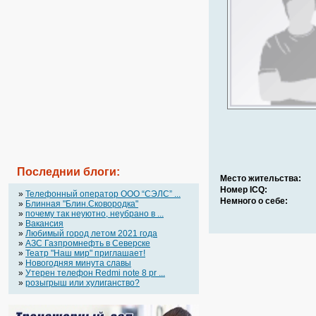
Последнии блоги:
Место жительства:
Номер ICQ:
»
Телефонный оператор OOO “СЭЛС” ...
Немного о себе:
»
Блинная "Блин.Сковородка"
»
почему так неуютно, неубрано в ...
»
Вакансия
»
Любимый город летом 2021 года
»
АЗС Газпромнефть в Северске
»
Театр "Наш мир" приглашает!
»
Новогодняя минута славы
»
Утерен телефон Redmi note 8 pr ...
»
розыгрыш или хулиганство?