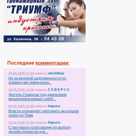
Последние
комментарии
:
alex33kaw
20.06.2026 07:33
написал
Из-за крупной задолженности по
алиментам северчанин...
С Е В Е Р С К
19.05.2026 14:30
написал
Житель Северска под давлением
мошенников вскрыл сейф...
барыга
04.05.2026 21:25
написал
Власти планируют наполнить высохшее
озеро из Томи
барыга
23.04.2026 21:39
написал
Стартовало голосование по выбору
дизайн-проектов для...