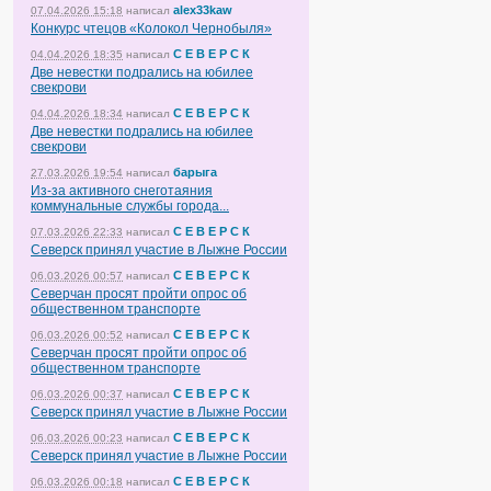
alex33kaw
07.04.2026 15:18
написал
Конкурс чтецов «Колокол Чернобыля»
С Е В Е Р С К
04.04.2026 18:35
написал
Две невестки подрались на юбилее
свекрови
С Е В Е Р С К
04.04.2026 18:34
написал
Две невестки подрались на юбилее
свекрови
барыга
27.03.2026 19:54
написал
Из-за активного снеготаяния
коммунальные службы города...
С Е В Е Р С К
07.03.2026 22:33
написал
Северск принял участие в Лыжне России
С Е В Е Р С К
06.03.2026 00:57
написал
Северчан просят пройти опрос об
общественном транспорте
С Е В Е Р С К
06.03.2026 00:52
написал
Северчан просят пройти опрос об
общественном транспорте
С Е В Е Р С К
06.03.2026 00:37
написал
Северск принял участие в Лыжне России
С Е В Е Р С К
06.03.2026 00:23
написал
Северск принял участие в Лыжне России
С Е В Е Р С К
06.03.2026 00:18
написал