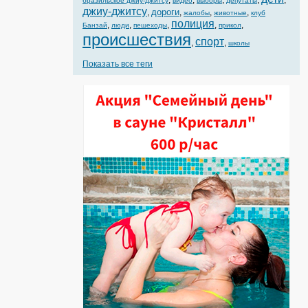
,
,
,
,
,
бразильское джиу-джитсу
видео
выборы
депутаты
джиу-джитсу
дороги
,
,
,
,
жалобы
животные
клуб
полиция
,
,
,
,
,
Банзай
люди
пешеходы
прикол
происшествия
спорт
,
,
школы
Показать все теги