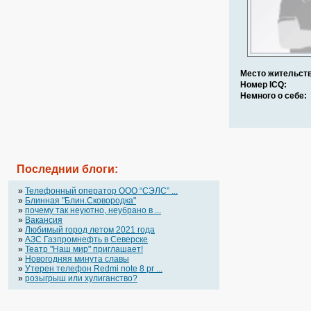
Место жительств
Номер ICQ:
Немного о себе:
Последнии блоги:
»
Телефонный оператор OOO “СЭЛС” ...
»
Блинная "Блин.Сковородка"
»
почему так неуютно, неубрано в ...
»
Вакансия
»
Любимый город летом 2021 года
»
АЗС Газпромнефть в Северске
»
Театр "Наш мир" приглашает!
»
Новогодняя минута славы
»
Утерен телефон Redmi note 8 pr ...
»
розыгрыш или хулиганство?