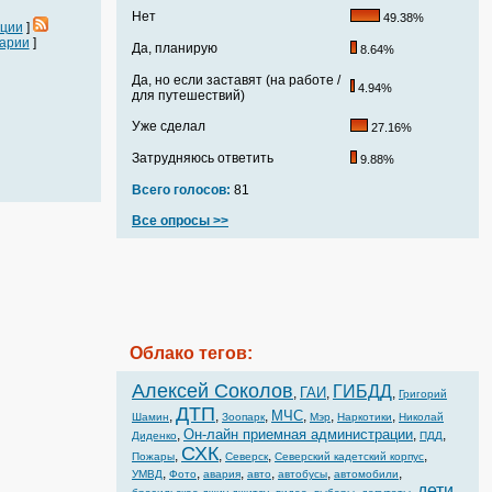
Нет
49.38%
ации
]
арии
]
Да, планирую
8.64%
Да, но если заставят (на работе /
4.94%
для путешествий)
Уже сделал
27.16%
Затрудняюсь ответить
9.88%
Всего голосов:
81
Все опросы >>
Облако тегов:
Алексей Соколов
ГИБДД
ГАИ
,
,
,
Григорий
ДТП
МЧС
,
,
,
,
,
,
Шамин
Зоопарк
Мэр
Наркотики
Николай
Он-лайн приемная администрации
,
,
,
Диденко
ПДД
СХК
,
,
,
,
Пожары
Северск
Северский кадетский корпус
,
,
,
,
,
,
УМВД
Фото
авария
авто
автобусы
автомобили
дети