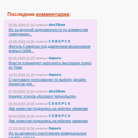
Последние
комментарии
:
alex33kaw
20.06.2026 07:33
написал
Из-за крупной задолженности по алиментам
северчанин...
С Е В Е Р С К
19.05.2026 14:30
написал
Житель Северска под давлением мошенников
вскрыл сейф...
барыга
04.05.2026 21:25
написал
Власти планируют наполнить высохшее озеро
из Томи
барыга
23.04.2026 21:39
написал
Стартовало голосование по выбору дизайн-
проектов для...
alex33kaw
07.04.2026 15:18
написал
Конкурс чтецов «Колокол Чернобыля»
С Е В Е Р С К
04.04.2026 18:35
написал
Две невестки подрались на юбилее свекрови
С Е В Е Р С К
04.04.2026 18:34
написал
Две невестки подрались на юбилее свекрови
барыга
27.03.2026 19:54
написал
Из-за активного снеготаяния коммунальные
службы города...