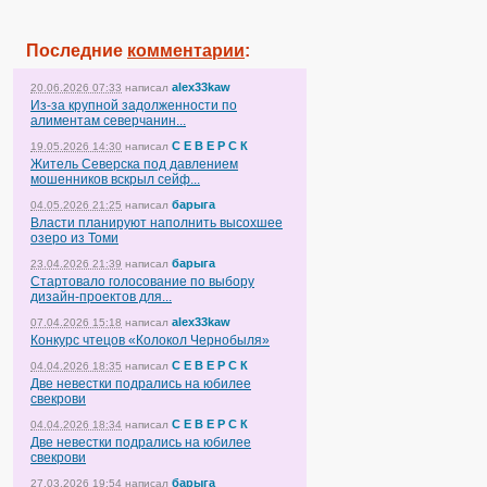
Последние
комментарии
:
alex33kaw
20.06.2026 07:33
написал
Из-за крупной задолженности по
алиментам северчанин...
С Е В Е Р С К
19.05.2026 14:30
написал
Житель Северска под давлением
мошенников вскрыл сейф...
барыга
04.05.2026 21:25
написал
Власти планируют наполнить высохшее
озеро из Томи
барыга
23.04.2026 21:39
написал
Стартовало голосование по выбору
дизайн-проектов для...
alex33kaw
07.04.2026 15:18
написал
Конкурс чтецов «Колокол Чернобыля»
С Е В Е Р С К
04.04.2026 18:35
написал
Две невестки подрались на юбилее
свекрови
С Е В Е Р С К
04.04.2026 18:34
написал
Две невестки подрались на юбилее
свекрови
барыга
27.03.2026 19:54
написал