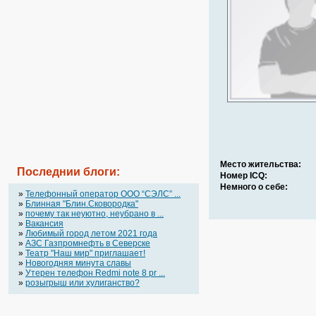
Место жительства:
Последнии блоги:
Номер ICQ:
Немного о себе:
»
Телефонный оператор OOO “СЭЛС” ...
»
Блинная "Блин.Сковородка"
»
почему так неуютно, неубрано в ...
»
Вакансия
»
Любимый город летом 2021 года
»
АЗС Газпромнефть в Северске
»
Театр "Наш мир" приглашает!
»
Новогодняя минута славы
»
Утерен телефон Redmi note 8 pr ...
»
розыгрыш или хулиганство?