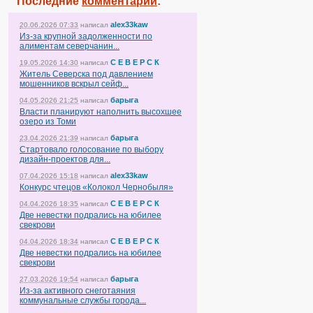
Последние
комментарии
:
alex33kaw
20.06.2026 07:33
написал
Из-за крупной задолженности по
алиментам северчанин...
С Е В Е Р С К
19.05.2026 14:30
написал
Житель Северска под давлением
мошенников вскрыл сейф...
барыга
04.05.2026 21:25
написал
Власти планируют наполнить высохшее
озеро из Томи
барыга
23.04.2026 21:39
написал
Стартовало голосование по выбору
дизайн-проектов для...
alex33kaw
07.04.2026 15:18
написал
Конкурс чтецов «Колокол Чернобыля»
С Е В Е Р С К
04.04.2026 18:35
написал
Две невестки подрались на юбилее
свекрови
С Е В Е Р С К
04.04.2026 18:34
написал
Две невестки подрались на юбилее
свекрови
барыга
27.03.2026 19:54
написал
Из-за активного снеготаяния
коммунальные службы города...