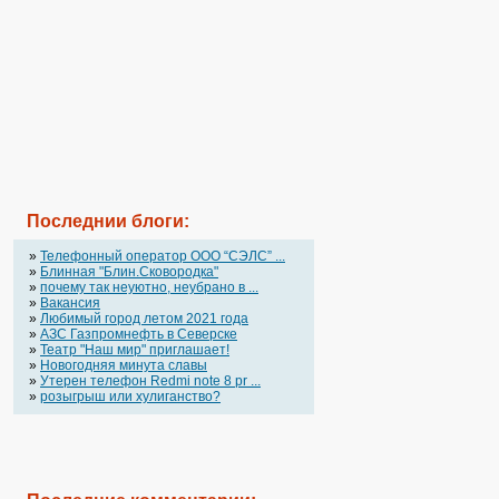
Последнии блоги:
»
Телефонный оператор OOO “СЭЛС” ...
»
Блинная "Блин.Сковородка"
»
почему так неуютно, неубрано в ...
»
Вакансия
»
Любимый город летом 2021 года
»
АЗС Газпромнефть в Северске
»
Театр "Наш мир" приглашает!
»
Новогодняя минута славы
»
Утерен телефон Redmi note 8 pr ...
»
розыгрыш или хулиганство?