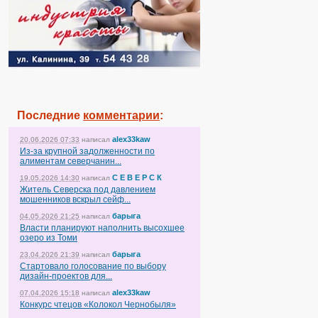
Последние
комментарии
:
alex33kaw
20.06.2026 07:33
написал
Из-за крупной задолженности по
алиментам северчанин...
С Е В Е Р С К
19.05.2026 14:30
написал
Житель Северска под давлением
мошенников вскрыл сейф...
барыга
04.05.2026 21:25
написал
Власти планируют наполнить высохшее
озеро из Томи
барыга
23.04.2026 21:39
написал
Стартовало голосование по выбору
дизайн-проектов для...
alex33kaw
07.04.2026 15:18
написал
Конкурс чтецов «Колокол Чернобыля»