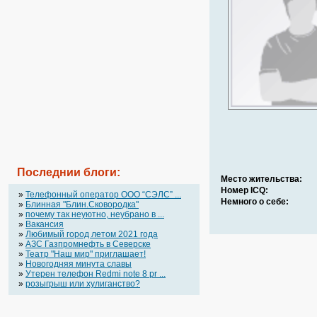
Последнии блоги:
Место жительства:
Номер ICQ:
»
Телефонный оператор OOO “СЭЛС” ...
Немного о себе:
»
Блинная "Блин.Сковородка"
»
почему так неуютно, неубрано в ...
»
Вакансия
»
Любимый город летом 2021 года
»
АЗС Газпромнефть в Северске
»
Театр "Наш мир" приглашает!
»
Новогодняя минута славы
»
Утерен телефон Redmi note 8 pr ...
»
розыгрыш или хулиганство?