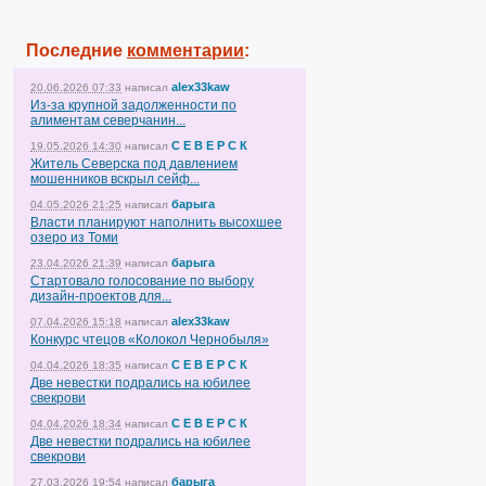
Последние
комментарии
:
alex33kaw
20.06.2026 07:33
написал
Из-за крупной задолженности по
алиментам северчанин...
С Е В Е Р С К
19.05.2026 14:30
написал
Житель Северска под давлением
мошенников вскрыл сейф...
барыга
04.05.2026 21:25
написал
Власти планируют наполнить высохшее
озеро из Томи
барыга
23.04.2026 21:39
написал
Стартовало голосование по выбору
дизайн-проектов для...
alex33kaw
07.04.2026 15:18
написал
Конкурс чтецов «Колокол Чернобыля»
С Е В Е Р С К
04.04.2026 18:35
написал
Две невестки подрались на юбилее
свекрови
С Е В Е Р С К
04.04.2026 18:34
написал
Две невестки подрались на юбилее
свекрови
барыга
27.03.2026 19:54
написал