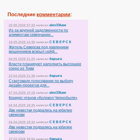
Последние
комментарии
:
alex33kaw
20.06.2026 07:33
написал
Из-за крупной задолженности по
алиментам северчанин...
С Е В Е Р С К
19.05.2026 14:30
написал
Житель Северска под давлением
мошенников вскрыл сейф...
барыга
04.05.2026 21:25
написал
Власти планируют наполнить высохшее
озеро из Томи
барыга
23.04.2026 21:39
написал
Стартовало голосование по выбору
дизайн-проектов для...
alex33kaw
07.04.2026 15:18
написал
Конкурс чтецов «Колокол Чернобыля»
С Е В Е Р С К
04.04.2026 18:35
написал
Две невестки подрались на юбилее
свекрови
С Е В Е Р С К
04.04.2026 18:34
написал
Две невестки подрались на юбилее
свекрови
барыга
27.03.2026 19:54
написал