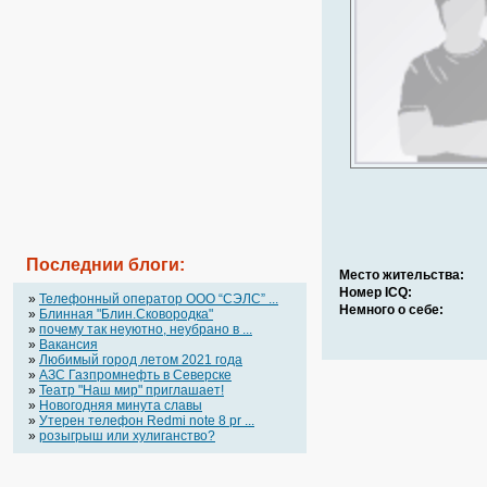
Последнии блоги:
Место жительства:
Номер ICQ:
»
Телефонный оператор OOO “СЭЛС” ...
Немного о себе:
»
Блинная "Блин.Сковородка"
»
почему так неуютно, неубрано в ...
»
Вакансия
»
Любимый город летом 2021 года
»
АЗС Газпромнефть в Северске
»
Театр "Наш мир" приглашает!
»
Новогодняя минута славы
»
Утерен телефон Redmi note 8 pr ...
»
розыгрыш или хулиганство?