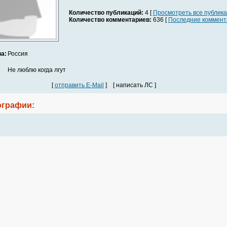
Количество публикаций:
4 [
Просмотреть все публик
Количество комментариев:
636 [
Последние коммент
а:
Россия
Не люблю когда лгут
[
отправить E-Mail
] [ написать ЛС ]
графии: