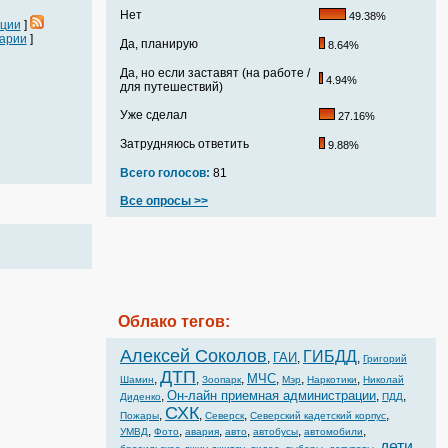
Нет
49.38%
ации
]
арии
]
Да, планирую
8.64%
Да, но если заставят (на работе /
4.94%
для путешествий)
Уже сделал
27.16%
Затрудняюсь ответить
9.88%
Всего голосов:
81
Все опросы >>
Облако тегов:
Алексей Соколов
ГИБДД
ГАИ
,
,
,
Григорий
ДТП
МЧС
,
,
,
,
,
,
Шамин
Зоопарк
Мэр
Наркотики
Николай
Он-лайн приемная администрации
,
,
,
Диденко
ПДД
СХК
,
,
,
,
Пожары
Северск
Северский кадетский корпус
,
,
,
,
,
,
УМВД
Фото
авария
авто
автобусы
автомобили
дети