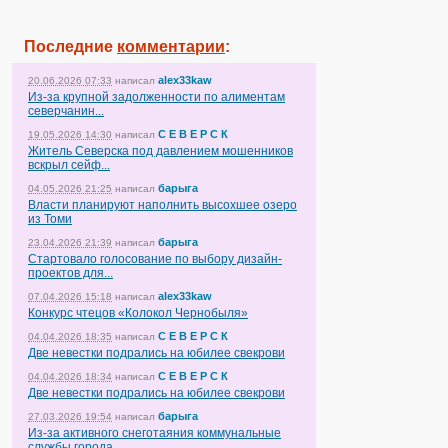
Последние
комментарии
:
alex33kaw
20.06.2026 07:33
написал
Из-за крупной задолженности по алиментам
северчанин...
С Е В Е Р С К
19.05.2026 14:30
написал
Житель Северска под давлением мошенников
вскрыл сейф...
барыга
04.05.2026 21:25
написал
Власти планируют наполнить высохшее озеро
из Томи
барыга
23.04.2026 21:39
написал
Стартовало голосование по выбору дизайн-
проектов для...
alex33kaw
07.04.2026 15:18
написал
Конкурс чтецов «Колокол Чернобыля»
С Е В Е Р С К
04.04.2026 18:35
написал
Две невестки подрались на юбилее свекрови
С Е В Е Р С К
04.04.2026 18:34
написал
Две невестки подрались на юбилее свекрови
барыга
27.03.2026 19:54
написал
Из-за активного снеготаяния коммунальные
службы города...