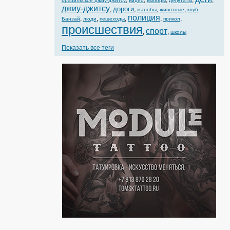
,
,
,
,
,
бразильское джиу-джитсу
видео
выборы
депутаты
джиу-джитсу
дороги
,
,
,
,
жалобы
животные
клуб
полиция
,
,
,
,
,
Банзай
люди
пешеходы
прикол
происшествия
спорт
,
,
школы
Показать все теги