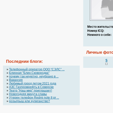
Место жительств
Номер ICQ:
Немного о себе:
Личные фото
S
Последнии блоги:
»
Телефонный оператор OOO “СЭЛС” ...
»
Блинная "Блин.Сковородка"
»
почему так неуютно, неубрано в ...
»
Вакансия
»
Любимый город летом 2021 года
»
АЗС Газпромнефть в Северске
»
Театр "Наш мир" приглашает!
»
Новогодняя минута славы
»
Утерен телефон Redmi note 8 pr ...
»
розыгрыш или хулиганство?