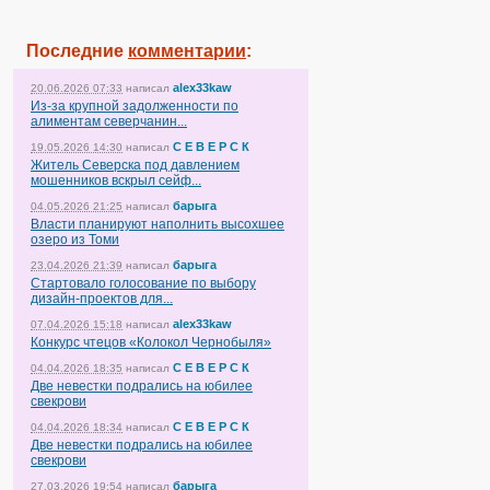
Последние
комментарии
:
alex33kaw
20.06.2026 07:33
написал
Из-за крупной задолженности по
алиментам северчанин...
С Е В Е Р С К
19.05.2026 14:30
написал
Житель Северска под давлением
мошенников вскрыл сейф...
барыга
04.05.2026 21:25
написал
Власти планируют наполнить высохшее
озеро из Томи
барыга
23.04.2026 21:39
написал
Стартовало голосование по выбору
дизайн-проектов для...
alex33kaw
07.04.2026 15:18
написал
Конкурс чтецов «Колокол Чернобыля»
С Е В Е Р С К
04.04.2026 18:35
написал
Две невестки подрались на юбилее
свекрови
С Е В Е Р С К
04.04.2026 18:34
написал
Две невестки подрались на юбилее
свекрови
барыга
27.03.2026 19:54
написал