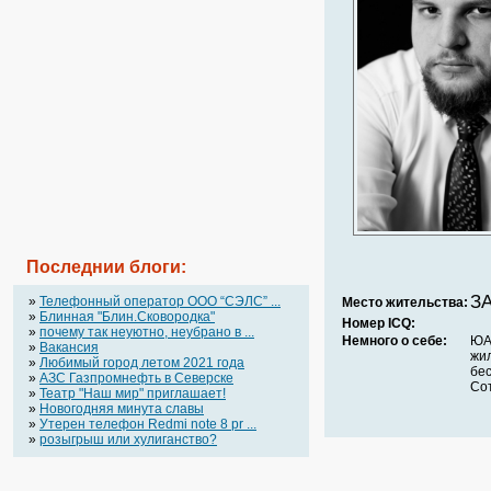
Последнии блоги:
ЗА
»
Телефонный оператор OOO “СЭЛС” ...
Место жительства:
»
Блинная "Блин.Сковородка"
Номер ICQ:
»
почему так неуютно, неубрано в ...
Немного о себе:
ЮА
»
Вакансия
жи
»
Любимый город летом 2021 года
бес
»
АЗС Газпромнефть в Северске
Сот
»
Театр "Наш мир" приглашает!
»
Новогодняя минута славы
»
Утерен телефон Redmi note 8 pr ...
»
розыгрыш или хулиганство?