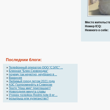
Место жительств
Номер ICQ:
Немного о себе:
Последнии блоги:
»
Телефонный оператор OOO “СЭЛС” ...
»
Блинная "Блин.Сковородка"
»
почему так неуютно, неубрано в ...
»
Вакансия
»
Любимый город летом 2021 года
»
АЗС Газпромнефть в Северске
»
Театр "Наш мир" приглашает!
»
Новогодняя минута славы
»
Утерен телефон Redmi note 8 pr ...
»
розыгрыш или хулиганство?