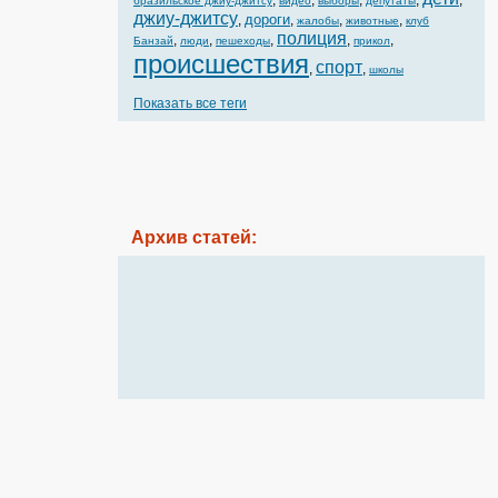
,
,
,
,
,
бразильское джиу-джитсу
видео
выборы
депутаты
джиу-джитсу
дороги
,
,
,
,
жалобы
животные
клуб
полиция
,
,
,
,
,
Банзай
люди
пешеходы
прикол
происшествия
спорт
,
,
школы
Показать все теги
Архив статей: