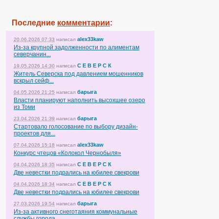
Последние
комментарии
:
alex33kaw
20.06.2026 07:33
написал
Из-за крупной задолженности по алиментам
северчанин...
С Е В Е Р С К
19.05.2026 14:30
написал
Житель Северска под давлением мошенников
вскрыл сейф...
барыга
04.05.2026 21:25
написал
Власти планируют наполнить высохшее озеро
из Томи
барыга
23.04.2026 21:39
написал
Стартовало голосование по выбору дизайн-
проектов для...
alex33kaw
07.04.2026 15:18
написал
Конкурс чтецов «Колокол Чернобыля»
С Е В Е Р С К
04.04.2026 18:35
написал
Две невестки подрались на юбилее свекрови
С Е В Е Р С К
04.04.2026 18:34
написал
Две невестки подрались на юбилее свекрови
барыга
27.03.2026 19:54
написал
Из-за активного снеготаяния коммунальные
службы города...