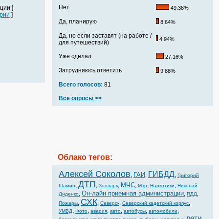
Нет
ции ]
49.38%
рии
]
Да, планирую
8.64%
Да, но если заставят (на работе /
4.94%
для путешествий)
Уже сделал
27.16%
Затрудняюсь ответить
9.88%
Всего голосов:
81
Все опросы >>
Облако тегов:
Алексей Соколов
ГИБДД
ГАИ
,
,
,
Григорий
ДТП
МЧС
,
,
,
,
,
,
Шамин
Зоопарк
Мэр
Наркотики
Николай
Он-лайн приемная администрации
,
,
,
Диденко
ПДД
СХК
,
,
,
,
Пожары
Северск
Северский кадетский корпус
,
,
,
,
,
,
УМВД
Фото
авария
авто
автобусы
автомобили
дети