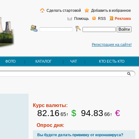
Сделать стартовой
Добавить в избранное
Помощь
RSS
Реклама
Регистрация на сайте!
ФОТО
КАТАЛОГ
ЧАТ
КТО ЕСТЬ КТО
Курс валюты:
82.16
$
94.83
€
65↑
66↑
Опрос дня:
Вы будете делать прививку от коронавируса?