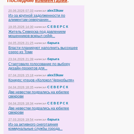
Последние
комментарии
:
alex33kaw
20.06.2026 07:33
написал
Из-за крупной задолженности по
алиментам северчанин...
С Е В Е Р С К
19.05.2026 14:30
написал
Житель Северска под давлением
мошенников вскрыл сейф...
барыга
04.05.2026 21:25
написал
Власти планируют наполнить высохшее
озеро из Томи
барыга
23.04.2026 21:39
написал
Стартовало голосование по выбору
дизайн-проектов для...
alex33kaw
07.04.2026 15:18
написал
Конкурс чтецов «Колокол Чернобыля»
С Е В Е Р С К
04.04.2026 18:35
написал
Две невестки подрались на юбилее
свекрови
С Е В Е Р С К
04.04.2026 18:34
написал
Две невестки подрались на юбилее
свекрови
барыга
27.03.2026 19:54
написал
Из-за активного снеготаяния
коммунальные службы города...