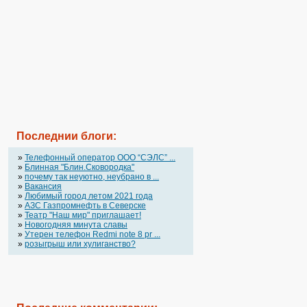
Последнии блоги:
»
Телефонный оператор OOO “СЭЛС” ...
»
Блинная "Блин.Сковородка"
»
почему так неуютно, неубрано в ...
»
Вакансия
»
Любимый город летом 2021 года
»
АЗС Газпромнефть в Северске
»
Театр "Наш мир" приглашает!
»
Новогодняя минута славы
»
Утерен телефон Redmi note 8 pr ...
»
розыгрыш или хулиганство?