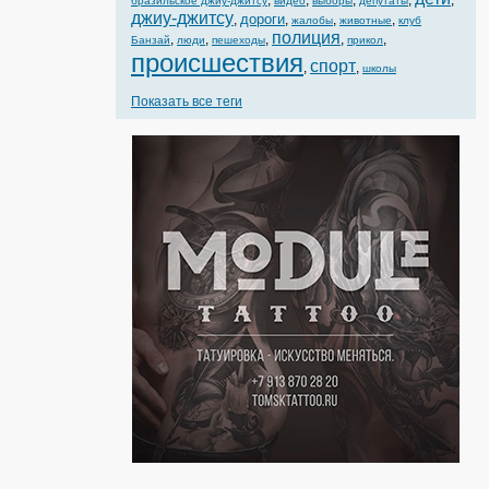
,
,
,
,
,
бразильское джиу-джитсу
видео
выборы
депутаты
джиу-джитсу
дороги
,
,
,
,
жалобы
животные
клуб
полиция
,
,
,
,
,
Банзай
люди
пешеходы
прикол
происшествия
спорт
,
,
школы
Показать все теги