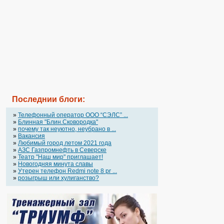
Последнии блоги:
»
Телефонный оператор OOO “СЭЛС” ...
»
Блинная "Блин.Сковородка"
»
почему так неуютно, неубрано в ...
»
Вакансия
»
Любимый город летом 2021 года
»
АЗС Газпромнефть в Северске
»
Театр "Наш мир" приглашает!
»
Новогодняя минута славы
»
Утерен телефон Redmi note 8 pr ...
»
розыгрыш или хулиганство?