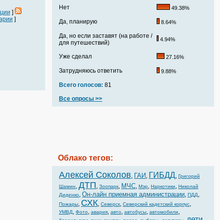
Нет
49.38%
ации
]
арии
]
Да, планирую
8.64%
Да, но если заставят (на работе /
4.94%
для путешествий)
Уже сделал
27.16%
Затрудняюсь ответить
9.88%
Всего голосов:
81
Все опросы >>
Облако тегов:
Алексей Соколов
ГИБДД
ГАИ
,
,
,
Григорий
ДТП
МЧС
,
,
,
,
,
,
Шамин
Зоопарк
Мэр
Наркотики
Николай
Он-лайн приемная администрации
,
,
,
Диденко
ПДД
СХК
,
,
,
,
Пожары
Северск
Северский кадетский корпус
,
,
,
,
,
,
УМВД
Фото
авария
авто
автобусы
автомобили
дети