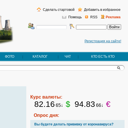
Сделать стартовой
Добавить в избранное
Помощь
RSS
Реклама
Регистрация на сайте!
ФОТО
КАТАЛОГ
ЧАТ
КТО ЕСТЬ КТО
Курс валюты:
82.16
$
94.83
€
65↓
66↓
Опрос дня:
Вы будете делать прививку от коронавируса?