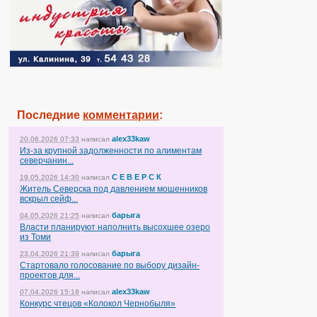
Последние
комментарии
:
alex33kaw
20.06.2026 07:33
написал
Из-за крупной задолженности по алиментам
северчанин...
С Е В Е Р С К
19.05.2026 14:30
написал
Житель Северска под давлением мошенников
вскрыл сейф...
барыга
04.05.2026 21:25
написал
Власти планируют наполнить высохшее озеро
из Томи
барыга
23.04.2026 21:39
написал
Стартовало голосование по выбору дизайн-
проектов для...
alex33kaw
07.04.2026 15:18
написал
Конкурс чтецов «Колокол Чернобыля»