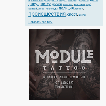
,
,
,
,
,
бразильское джиу-джитсу
видео
выборы
депутаты
джиу-джитсу
дороги
,
,
,
,
жалобы
животные
клуб
полиция
,
,
,
,
,
Банзай
люди
пешеходы
прикол
происшествия
спорт
,
,
школы
Показать все теги