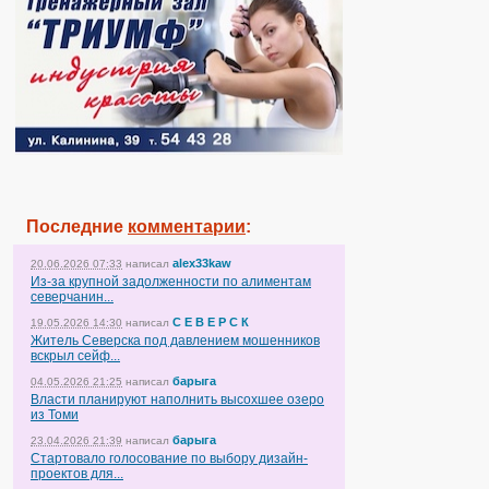
Последние
комментарии
:
alex33kaw
20.06.2026 07:33
написал
Из-за крупной задолженности по алиментам
северчанин...
С Е В Е Р С К
19.05.2026 14:30
написал
Житель Северска под давлением мошенников
вскрыл сейф...
барыга
04.05.2026 21:25
написал
Власти планируют наполнить высохшее озеро
из Томи
барыга
23.04.2026 21:39
написал
Стартовало голосование по выбору дизайн-
проектов для...