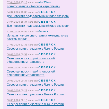
alex33kaw
07.04.2026 15:18
написал
Конкурс чтецов «Колокол Чернобыля»
С Е В Е Р С К
04.04.2026 18:35
написал
Две невестки подрались на юбилее свекрови
С Е В Е Р С К
04.04.2026 18:34
написал
Две невестки подрались на юбилее свекрови
барыга
27.03.2026 19:54
написал
Из-за активного снеготаяния коммунальные
службы города...
С Е В Е Р С К
07.03.2026 22:33
написал
Северск принял участие в Лыжне России
С Е В Е Р С К
06.03.2026 00:57
написал
Северчан просят пройти опрос об
общественном транспорте
С Е В Е Р С К
06.03.2026 00:52
написал
Северчан просят пройти опрос об
общественном транспорте
С Е В Е Р С К
06.03.2026 00:37
написал
Северск принял участие в Лыжне России
С Е В Е Р С К
06.03.2026 00:23
написал
Северск принял участие в Лыжне России
С Е В Е Р С К
06.03.2026 00:18
написал
Северск принял участие в Лыжне России