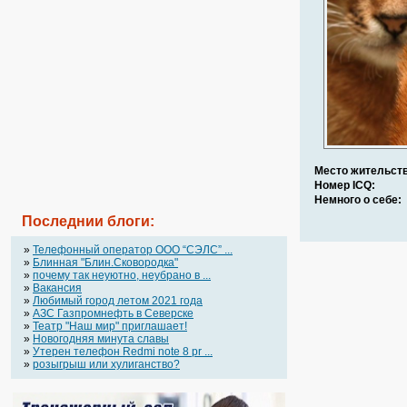
Место жительств
Номер ICQ:
Немного о себе:
Последнии блоги:
»
Телефонный оператор OOO “СЭЛС” ...
»
Блинная "Блин.Сковородка"
»
почему так неуютно, неубрано в ...
»
Вакансия
»
Любимый город летом 2021 года
»
АЗС Газпромнефть в Северске
»
Театр "Наш мир" приглашает!
»
Новогодняя минута славы
»
Утерен телефон Redmi note 8 pr ...
»
розыгрыш или хулиганство?