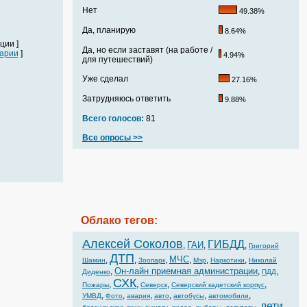
Нет
49.38%
Да, планирую
8.64%
ции ]
Да, но если заставят (на работе /
арии
]
4.94%
для путешествий)
Уже сделал
27.16%
Затрудняюсь ответить
9.88%
Всего голосов:
81
Все опросы >>
Облако тегов:
Алексей Соколов
ГИБДД
ГАИ
,
,
,
Григорий
ДТП
МЧС
,
,
,
,
,
,
Шамин
Зоопарк
Мэр
Наркотики
Николай
Он-лайн приемная администрации
,
,
,
Диденко
ПДД
СХК
,
,
,
,
Пожары
Северск
Северский кадетский корпус
,
,
,
,
,
,
УМВД
Фото
авария
авто
автобусы
автомобили
дети