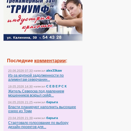
Последние
комментарии
:
alex33kaw
20.06.2026 07:33
написал
Из-за крупной задолженности по
алиментам северчанин...
С Е В Е Р С К
19.05.2026 14:30
написал
Житель Северска под давлением
мошенников вскрыл сейф...
барыга
04.05.2026 21:25
написал
Власти планируют наполнить высохшее
озеро из Томи
барыга
23.04.2026 21:39
написал
Стартовало голосование по выбору
дизайн-проектов для...