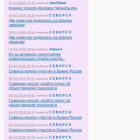
alex33kaw
07.04.2026 15:18
написал
Конкурс чтецов «Колокол Чернобыля»
С Е В Е Р С К
04.04.2026 18:35
написал
Две невестки подрались на юбилее
свекрови
С Е В Е Р С К
04.04.2026 18:34
написал
Две невестки подрались на юбилее
свекрови
барыга
27.03.2026 19:54
написал
Из-за активного снеготаяния
коммунальные службы города...
С Е В Е Р С К
07.03.2026 22:33
написал
Северск принял участие в Лыжне России
С Е В Е Р С К
06.03.2026 00:57
написал
Северчан просят пройти опрос об
общественном транспорте
С Е В Е Р С К
06.03.2026 00:52
написал
Северчан просят пройти опрос об
общественном транспорте
С Е В Е Р С К
06.03.2026 00:37
написал
Северск принял участие в Лыжне России
С Е В Е Р С К
06.03.2026 00:23
написал
Северск принял участие в Лыжне России
С Е В Е Р С К
06.03.2026 00:18
написал