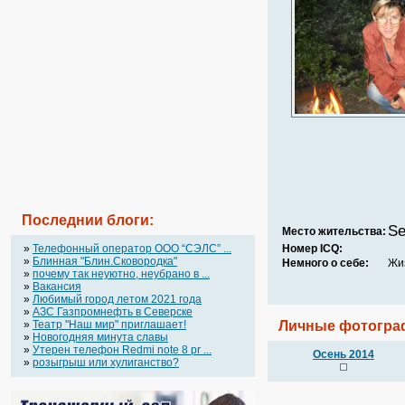
Последнии блоги:
Se
Место жительства:
»
Телефонный оператор OOO “СЭЛС” ...
Номер ICQ:
»
Блинная "Блин.Сковородка"
Немного о себе:
Жи
»
почему так неуютно, неубрано в ...
»
Вакансия
»
Любимый город летом 2021 года
»
АЗС Газпромнефть в Северске
»
Театр "Наш мир" приглашает!
Личные фотогра
»
Новогодняя минута славы
»
Утерен телефон Redmi note 8 pr ...
Осень 2014
»
розыгрыш или хулиганство?