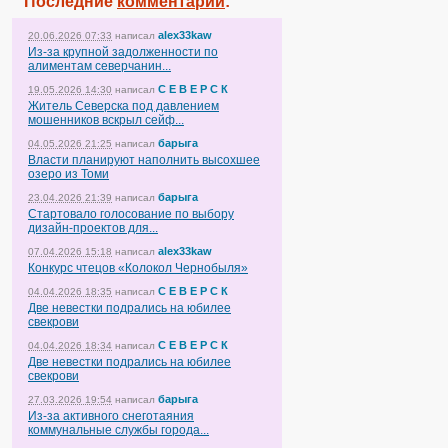
Последние
комментарии
:
alex33kaw
20.06.2026 07:33
написал
Из-за крупной задолженности по
алиментам северчанин...
С Е В Е Р С К
19.05.2026 14:30
написал
Житель Северска под давлением
мошенников вскрыл сейф...
барыга
04.05.2026 21:25
написал
Власти планируют наполнить высохшее
озеро из Томи
барыга
23.04.2026 21:39
написал
Стартовало голосование по выбору
дизайн-проектов для...
alex33kaw
07.04.2026 15:18
написал
Конкурс чтецов «Колокол Чернобыля»
С Е В Е Р С К
04.04.2026 18:35
написал
Две невестки подрались на юбилее
свекрови
С Е В Е Р С К
04.04.2026 18:34
написал
Две невестки подрались на юбилее
свекрови
барыга
27.03.2026 19:54
написал
Из-за активного снеготаяния
коммунальные службы города...