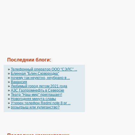
Последнии блоги:
»
Телефонный оператор OOO “СЭЛС” ...
»
Блинная "Блин.Сковородка"
»
почему так неуютно, неубрано в ...
»
Вакансия
»
Любимый город летом 2021 года
»
АЗС Газпромнефть в Северске
»
Театр "Наш мир" приглашает!
»
Новогодняя минута славы
»
Утерен телефон Redmi note 8 pr ...
»
розыгрыш или хулиганство?