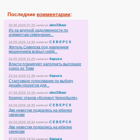
Последние
комментарии
:
alex33kaw
20.06.2026 07:33
написал
Из-за крупной задолженности по
алиментам северчанин...
С Е В Е Р С К
19.05.2026 14:30
написал
Житель Северска под давлением
мошенников вскрыл сейф...
барыга
04.05.2026 21:25
написал
Власти планируют наполнить высохшее
озеро из Томи
барыга
23.04.2026 21:39
написал
Стартовало голосование по выбору
дизайн-проектов для...
alex33kaw
07.04.2026 15:18
написал
Конкурс чтецов «Колокол Чернобыля»
С Е В Е Р С К
04.04.2026 18:35
написал
Две невестки подрались на юбилее
свекрови
С Е В Е Р С К
04.04.2026 18:34
написал
Две невестки подрались на юбилее
свекрови
барыга
27.03.2026 19:54
написал