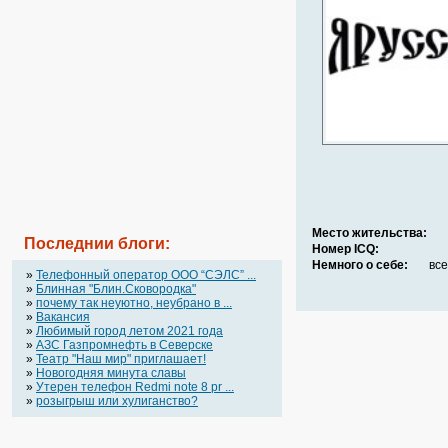
Место жительства:
Последнии блоги:
Номер ICQ:
Немного о себе:
все
»
Телефонный оператор OOO “СЭЛС” ...
»
Блинная "Блин.Сковородка"
»
почему так неуютно, неубрано в ...
»
Вакансия
»
Любимый город летом 2021 года
»
АЗС Газпромнефть в Северске
»
Театр "Наш мир" приглашает!
»
Новогодняя минута славы
»
Утерен телефон Redmi note 8 pr ...
»
розыгрыш или хулиганство?