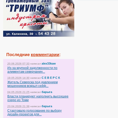
Последние
комментарии
:
alex33kaw
20.06.2026 07:33
написал
Из-за крупной задолженности по
алиментам северчанин...
С Е В Е Р С К
19.05.2026 14:30
написал
Житель Северска под давлением
мошенников вскрыл сейф...
барыга
04.05.2026 21:25
написал
Власти планируют наполнить высохшее
озеро из Томи
барыга
23.04.2026 21:39
написал
Стартовало голосование по выбору
дизайн-проектов для...