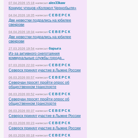
alex33kaw
07.04.2026 15:18
написал
Конкурс чтецов «Колокол Чернобыля»
С Е В Е Р С К
04.04.2026 18:35
написал
Две невестки подрались на юбилее
свекрови
С Е В Е Р С К
04.04.2026 18:34
написал
Две невестки подрались на юбилее
свекрови
барыга
27.03.2026 19:54
написал
Из-за активного снеготаяния
коммунальные службы города...
С Е В Е Р С К
07.03.2026 22:33
написал
Северск принял участие в Лыжне России
С Е В Е Р С К
06.03.2026 00:57
написал
Северчан просят пройти опрос об
общественном транспорте
С Е В Е Р С К
06.03.2026 00:52
написал
Северчан просят пройти опрос об
общественном транспорте
С Е В Е Р С К
06.03.2026 00:37
написал
Северск принял участие в Лыжне России
С Е В Е Р С К
06.03.2026 00:23
написал
Северск принял участие в Лыжне России
С Е В Е Р С К
06.03.2026 00:18
написал