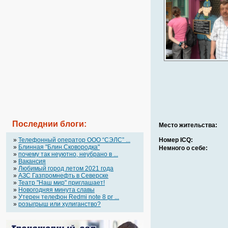
Последнии блоги:
Место жительства:
»
Телефонный оператор OOO “СЭЛС” ...
Номер ICQ:
»
Блинная "Блин.Сковородка"
Немного о себе:
»
почему так неуютно, неубрано в ...
»
Вакансия
»
Любимый город летом 2021 года
»
АЗС Газпромнефть в Северске
»
Театр "Наш мир" приглашает!
»
Новогодняя минута славы
»
Утерен телефон Redmi note 8 pr ...
»
розыгрыш или хулиганство?