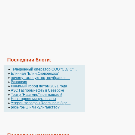
Последнии блоги:
»
Телефонный оператор OOO “СЭЛС” ...
»
Блинная "Блин.Сковородка"
»
почему так неуютно, неубрано в ...
»
Вакансия
»
Любимый город летом 2021 года
»
АЗС Газпромнефть в Северске
»
Театр "Наш мир" приглашает!
»
Новогодняя минута славы
»
Утерен телефон Redmi note 8 pr ...
»
розыгрыш или хулиганство?