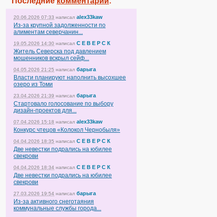
Последние
комментарии
:
alex33kaw
20.06.2026 07:33
написал
Из-за крупной задолженности по
алиментам северчанин...
С Е В Е Р С К
19.05.2026 14:30
написал
Житель Северска под давлением
мошенников вскрыл сейф...
барыга
04.05.2026 21:25
написал
Власти планируют наполнить высохшее
озеро из Томи
барыга
23.04.2026 21:39
написал
Стартовало голосование по выбору
дизайн-проектов для...
alex33kaw
07.04.2026 15:18
написал
Конкурс чтецов «Колокол Чернобыля»
С Е В Е Р С К
04.04.2026 18:35
написал
Две невестки подрались на юбилее
свекрови
С Е В Е Р С К
04.04.2026 18:34
написал
Две невестки подрались на юбилее
свекрови
барыга
27.03.2026 19:54
написал
Из-за активного снеготаяния
коммунальные службы города...