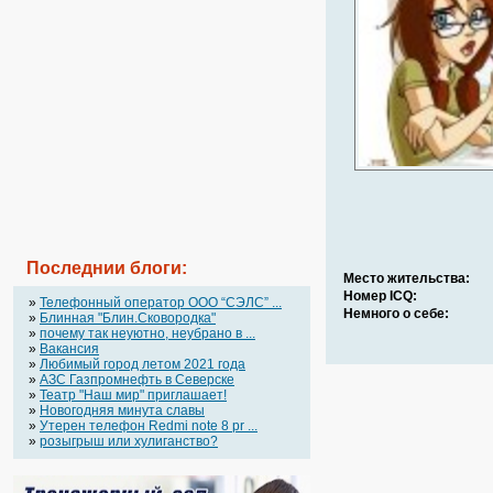
Последнии блоги:
Место жительства:
Номер ICQ:
»
Телефонный оператор OOO “СЭЛС” ...
Немного о себе:
»
Блинная "Блин.Сковородка"
»
почему так неуютно, неубрано в ...
»
Вакансия
»
Любимый город летом 2021 года
»
АЗС Газпромнефть в Северске
»
Театр "Наш мир" приглашает!
»
Новогодняя минута славы
»
Утерен телефон Redmi note 8 pr ...
»
розыгрыш или хулиганство?