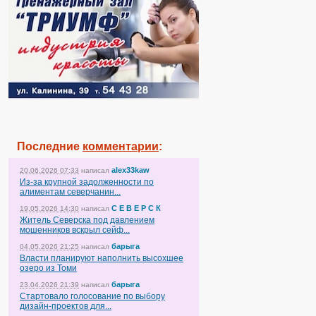
Последние
комментарии
:
alex33kaw
20.06.2026 07:33
написал
Из-за крупной задолженности по
алиментам северчанин...
С Е В Е Р С К
19.05.2026 14:30
написал
Житель Северска под давлением
мошенников вскрыл сейф...
барыга
04.05.2026 21:25
написал
Власти планируют наполнить высохшее
озеро из Томи
барыга
23.04.2026 21:39
написал
Стартовало голосование по выбору
дизайн-проектов для...