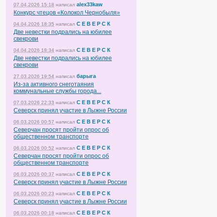
alex33kaw
07.04.2026 15:18
написал
Конкурс чтецов «Колокол Чернобыля»
С Е В Е Р С К
04.04.2026 18:35
написал
Две невестки подрались на юбилее
свекрови
С Е В Е Р С К
04.04.2026 18:34
написал
Две невестки подрались на юбилее
свекрови
барыга
27.03.2026 19:54
написал
Из-за активного снеготаяния
коммунальные службы города...
С Е В Е Р С К
07.03.2026 22:33
написал
Северск принял участие в Лыжне России
С Е В Е Р С К
06.03.2026 00:57
написал
Северчан просят пройти опрос об
общественном транспорте
С Е В Е Р С К
06.03.2026 00:52
написал
Северчан просят пройти опрос об
общественном транспорте
С Е В Е Р С К
06.03.2026 00:37
написал
Северск принял участие в Лыжне России
С Е В Е Р С К
06.03.2026 00:23
написал
Северск принял участие в Лыжне России
С Е В Е Р С К
06.03.2026 00:18
написал