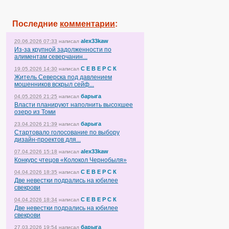
Последние
комментарии
:
alex33kaw
20.06.2026 07:33
написал
Из-за крупной задолженности по
алиментам северчанин...
С Е В Е Р С К
19.05.2026 14:30
написал
Житель Северска под давлением
мошенников вскрыл сейф...
барыга
04.05.2026 21:25
написал
Власти планируют наполнить высохшее
озеро из Томи
барыга
23.04.2026 21:39
написал
Стартовало голосование по выбору
дизайн-проектов для...
alex33kaw
07.04.2026 15:18
написал
Конкурс чтецов «Колокол Чернобыля»
С Е В Е Р С К
04.04.2026 18:35
написал
Две невестки подрались на юбилее
свекрови
С Е В Е Р С К
04.04.2026 18:34
написал
Две невестки подрались на юбилее
свекрови
барыга
27.03.2026 19:54
написал