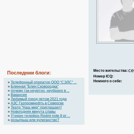
се
Место жительства:
Последнии блоги:
Номер ICQ:
Немного о себе:
»
Телефонный оператор OOO “СЭЛС” ...
»
Блинная "Блин.Сковородка"
»
почему так неуютно, неубрано в ...
»
Вакансия
»
Любимый город летом 2021 года
»
АЗС Газпромнефть в Северске
»
Театр "Наш мир" приглашает!
»
Новогодняя минута славы
»
Утерен телефон Redmi note 8 pr ...
»
розыгрыш или хулиганство?