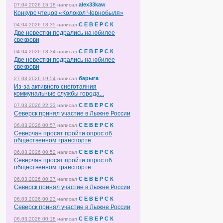
alex33kaw
07.04.2026 15:18
написал
Конкурс чтецов «Колокол Чернобыля»
С Е В Е Р С К
04.04.2026 18:35
написал
Две невестки подрались на юбилее
свекрови
С Е В Е Р С К
04.04.2026 18:34
написал
Две невестки подрались на юбилее
свекрови
барыга
27.03.2026 19:54
написал
Из-за активного снеготаяния
коммунальные службы города...
С Е В Е Р С К
07.03.2026 22:33
написал
Северск принял участие в Лыжне России
С Е В Е Р С К
06.03.2026 00:57
написал
Северчан просят пройти опрос об
общественном транспорте
С Е В Е Р С К
06.03.2026 00:52
написал
Северчан просят пройти опрос об
общественном транспорте
С Е В Е Р С К
06.03.2026 00:37
написал
Северск принял участие в Лыжне России
С Е В Е Р С К
06.03.2026 00:23
написал
Северск принял участие в Лыжне России
С Е В Е Р С К
06.03.2026 00:18
написал