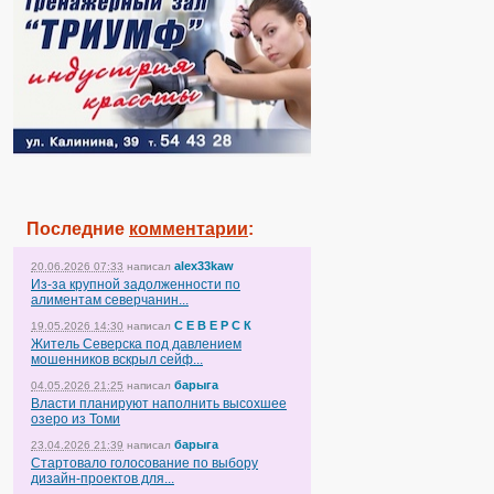
Последние
комментарии
:
alex33kaw
20.06.2026 07:33
написал
Из-за крупной задолженности по
алиментам северчанин...
С Е В Е Р С К
19.05.2026 14:30
написал
Житель Северска под давлением
мошенников вскрыл сейф...
барыга
04.05.2026 21:25
написал
Власти планируют наполнить высохшее
озеро из Томи
барыга
23.04.2026 21:39
написал
Стартовало голосование по выбору
дизайн-проектов для...