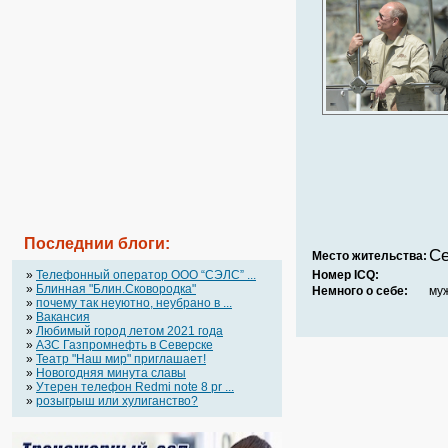
Последнии блоги:
Се
Место жительства:
»
Телефонный оператор OOO “СЭЛС” ...
Номер ICQ:
»
Блинная "Блин.Сковородка"
Немного о себе:
муж
»
почему так неуютно, неубрано в ...
»
Вакансия
»
Любимый город летом 2021 года
»
АЗС Газпромнефть в Северске
»
Театр "Наш мир" приглашает!
»
Новогодняя минута славы
»
Утерен телефон Redmi note 8 pr ...
»
розыгрыш или хулиганство?