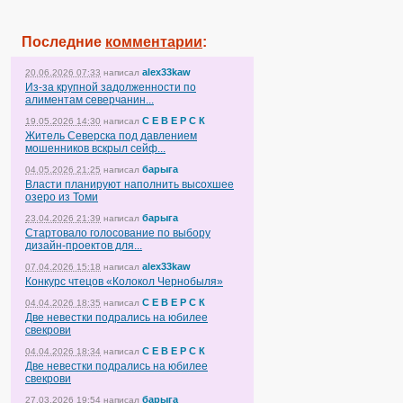
Последние
комментарии
:
alex33kaw
20.06.2026 07:33
написал
Из-за крупной задолженности по
алиментам северчанин...
С Е В Е Р С К
19.05.2026 14:30
написал
Житель Северска под давлением
мошенников вскрыл сейф...
барыга
04.05.2026 21:25
написал
Власти планируют наполнить высохшее
озеро из Томи
барыга
23.04.2026 21:39
написал
Стартовало голосование по выбору
дизайн-проектов для...
alex33kaw
07.04.2026 15:18
написал
Конкурс чтецов «Колокол Чернобыля»
С Е В Е Р С К
04.04.2026 18:35
написал
Две невестки подрались на юбилее
свекрови
С Е В Е Р С К
04.04.2026 18:34
написал
Две невестки подрались на юбилее
свекрови
барыга
27.03.2026 19:54
написал