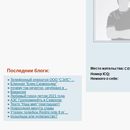
се
Место жительства:
Последнии блоги:
Номер ICQ:
Немного о себе:
»
Телефонный оператор OOO “СЭЛС” ...
»
Блинная "Блин.Сковородка"
»
почему так неуютно, неубрано в ...
»
Вакансия
»
Любимый город летом 2021 года
»
АЗС Газпромнефть в Северске
»
Театр "Наш мир" приглашает!
»
Новогодняя минута славы
»
Утерен телефон Redmi note 8 pr ...
»
розыгрыш или хулиганство?