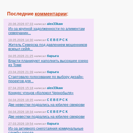
Последние
комментарии
:
alex33kaw
20.06.2026 07:33
написал
Из-за крупной задолженности по алиментам
северчанин...
С Е В Е Р С К
19.05.2026 14:30
написал
Житель Северска под давлением мошенников
вскрыл сейф...
барыга
04.05.2026 21:25
написал
Власти планируют наполнить высохшее озеро
из Томи
барыга
23.04.2026 21:39
написал
Стартовало голосование по выбору дизайн-
проектов для...
alex33kaw
07.04.2026 15:18
написал
Конкурс чтецов «Колокол Чернобыля»
С Е В Е Р С К
04.04.2026 18:35
написал
Две невестки подрались на юбилее свекрови
С Е В Е Р С К
04.04.2026 18:34
написал
Две невестки подрались на юбилее свекрови
барыга
27.03.2026 19:54
написал
Из-за активного снеготаяния коммунальные
службы города...