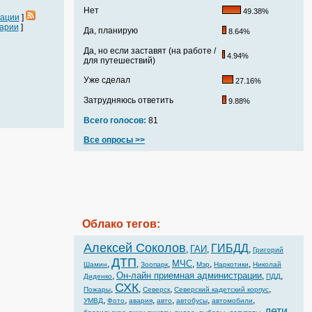
Нет
49.38%
кации
]
арии
]
Да, планирую
8.64%
Да, но если заставят (на работе /
4.94%
для путешествий)
Уже сделал
27.16%
Затрудняюсь ответить
9.88%
Всего голосов:
81
Все опросы >>
Облако тегов:
Алексей Соколов
ГИБДД
ГАИ
,
,
,
Григорий
ДТП
МЧС
,
,
,
,
,
,
Шамин
Зоопарк
Мэр
Наркотики
Николай
Он-лайн приемная администрации
,
,
,
Диденко
ПДД
СХК
,
,
,
,
Пожары
Северск
Северский кадетский корпус
,
,
,
,
,
,
УМВД
Фото
авария
авто
автобусы
автомобили
дети