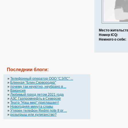
Место жительств
Номер ICQ:
Немного о себе:
Последнии блоги:
»
Телефонный оператор OOO “СЭЛС” ...
»
Блинная "Блин.Сковородка"
»
почему так неуютно, неубрано в ...
»
Вакансия
»
Любимый город летом 2021 года
»
АЗС Газпромнефть в Северске
»
Театр "Наш мир" приглашает!
»
Новогодняя минута славы
»
Утерен телефон Redmi note 8 pr ...
»
розыгрыш или хулиганство?