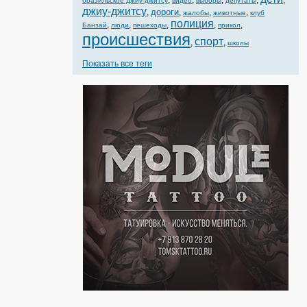
,
,
,
,
,
бразильское джиу-джитсу
видео
выборы
депутаты
джиу-джитсу
дороги
,
,
,
,
жалобы
животные
клуб
полиция
,
,
,
,
,
Банзай
люди
пешеходы
прикол
происшествия
спорт
,
,
школы
Показать все теги