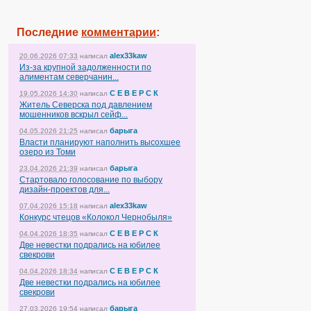
Последние
комментарии
:
alex33kaw
20.06.2026 07:33
написал
Из-за крупной задолженности по
алиментам северчанин...
С Е В Е Р С К
19.05.2026 14:30
написал
Житель Северска под давлением
мошенников вскрыл сейф...
барыга
04.05.2026 21:25
написал
Власти планируют наполнить высохшее
озеро из Томи
барыга
23.04.2026 21:39
написал
Стартовало голосование по выбору
дизайн-проектов для...
alex33kaw
07.04.2026 15:18
написал
Конкурс чтецов «Колокол Чернобыля»
С Е В Е Р С К
04.04.2026 18:35
написал
Две невестки подрались на юбилее
свекрови
С Е В Е Р С К
04.04.2026 18:34
написал
Две невестки подрались на юбилее
свекрови
барыга
27.03.2026 19:54
написал