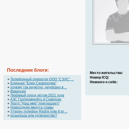
Последнии блоги:
Место жительства:
Номер ICQ:
»
Телефонный оператор OOO “СЭЛС” ...
Немного о себе:
»
Блинная "Блин.Сковородка"
»
почему так неуютно, неубрано в ...
»
Вакансия
»
Любимый город летом 2021 года
»
АЗС Газпромнефть в Северске
»
Театр "Наш мир" приглашает!
»
Новогодняя минута славы
»
Утерен телефон Redmi note 8 pr ...
»
розыгрыш или хулиганство?