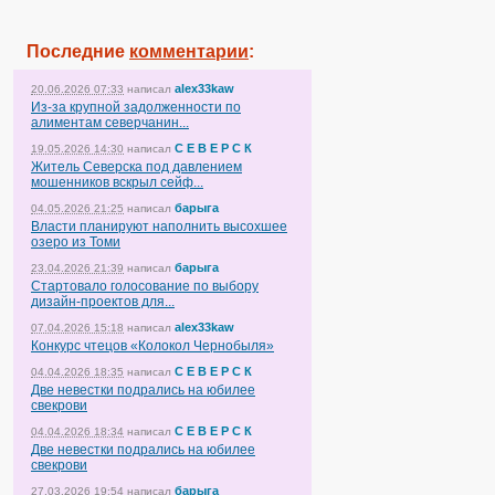
Последние
комментарии
:
alex33kaw
20.06.2026 07:33
написал
Из-за крупной задолженности по
алиментам северчанин...
С Е В Е Р С К
19.05.2026 14:30
написал
Житель Северска под давлением
мошенников вскрыл сейф...
барыга
04.05.2026 21:25
написал
Власти планируют наполнить высохшее
озеро из Томи
барыга
23.04.2026 21:39
написал
Стартовало голосование по выбору
дизайн-проектов для...
alex33kaw
07.04.2026 15:18
написал
Конкурс чтецов «Колокол Чернобыля»
С Е В Е Р С К
04.04.2026 18:35
написал
Две невестки подрались на юбилее
свекрови
С Е В Е Р С К
04.04.2026 18:34
написал
Две невестки подрались на юбилее
свекрови
барыга
27.03.2026 19:54
написал