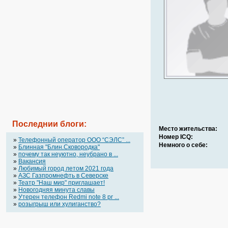
Последнии блоги:
Место жительства:
Номер ICQ:
»
Телефонный оператор OOO “СЭЛС” ...
Немного о себе:
»
Блинная "Блин.Сковородка"
»
почему так неуютно, неубрано в ...
»
Вакансия
»
Любимый город летом 2021 года
»
АЗС Газпромнефть в Северске
»
Театр "Наш мир" приглашает!
»
Новогодняя минута славы
»
Утерен телефон Redmi note 8 pr ...
»
розыгрыш или хулиганство?