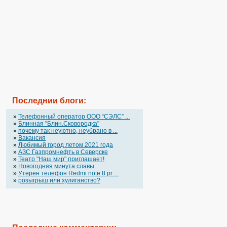
Последнии блоги:
»
Телефонный оператор OOO “СЭЛС” ...
»
Блинная "Блин.Сковородка"
»
почему так неуютно, неубрано в ...
»
Вакансия
»
Любимый город летом 2021 года
»
АЗС Газпромнефть в Северске
»
Театр "Наш мир" приглашает!
»
Новогодняя минута славы
»
Утерен телефон Redmi note 8 pr ...
»
розыгрыш или хулиганство?