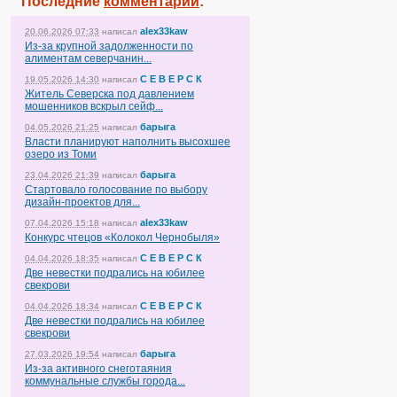
Последние
комментарии
:
alex33kaw
20.06.2026 07:33
написал
Из-за крупной задолженности по
алиментам северчанин...
С Е В Е Р С К
19.05.2026 14:30
написал
Житель Северска под давлением
мошенников вскрыл сейф...
барыга
04.05.2026 21:25
написал
Власти планируют наполнить высохшее
озеро из Томи
барыга
23.04.2026 21:39
написал
Стартовало голосование по выбору
дизайн-проектов для...
alex33kaw
07.04.2026 15:18
написал
Конкурс чтецов «Колокол Чернобыля»
С Е В Е Р С К
04.04.2026 18:35
написал
Две невестки подрались на юбилее
свекрови
С Е В Е Р С К
04.04.2026 18:34
написал
Две невестки подрались на юбилее
свекрови
барыга
27.03.2026 19:54
написал
Из-за активного снеготаяния
коммунальные службы города...