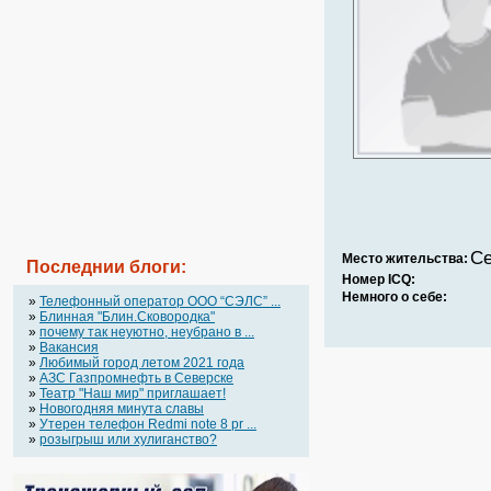
Се
Место жительства:
Последнии блоги:
Номер ICQ:
Немного о себе:
»
Телефонный оператор OOO “СЭЛС” ...
»
Блинная "Блин.Сковородка"
»
почему так неуютно, неубрано в ...
»
Вакансия
»
Любимый город летом 2021 года
»
АЗС Газпромнефть в Северске
»
Театр "Наш мир" приглашает!
»
Новогодняя минута славы
»
Утерен телефон Redmi note 8 pr ...
»
розыгрыш или хулиганство?