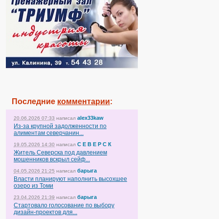
Последние
комментарии
:
alex33kaw
20.06.2026 07:33
написал
Из-за крупной задолженности по
алиментам северчанин...
С Е В Е Р С К
19.05.2026 14:30
написал
Житель Северска под давлением
мошенников вскрыл сейф...
барыга
04.05.2026 21:25
написал
Власти планируют наполнить высохшее
озеро из Томи
барыга
23.04.2026 21:39
написал
Стартовало голосование по выбору
дизайн-проектов для...