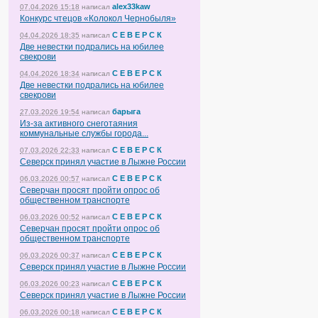
alex33kaw
07.04.2026 15:18
написал
Конкурс чтецов «Колокол Чернобыля»
С Е В Е Р С К
04.04.2026 18:35
написал
Две невестки подрались на юбилее
свекрови
С Е В Е Р С К
04.04.2026 18:34
написал
Две невестки подрались на юбилее
свекрови
барыга
27.03.2026 19:54
написал
Из-за активного снеготаяния
коммунальные службы города...
С Е В Е Р С К
07.03.2026 22:33
написал
Северск принял участие в Лыжне России
С Е В Е Р С К
06.03.2026 00:57
написал
Северчан просят пройти опрос об
общественном транспорте
С Е В Е Р С К
06.03.2026 00:52
написал
Северчан просят пройти опрос об
общественном транспорте
С Е В Е Р С К
06.03.2026 00:37
написал
Северск принял участие в Лыжне России
С Е В Е Р С К
06.03.2026 00:23
написал
Северск принял участие в Лыжне России
С Е В Е Р С К
06.03.2026 00:18
написал