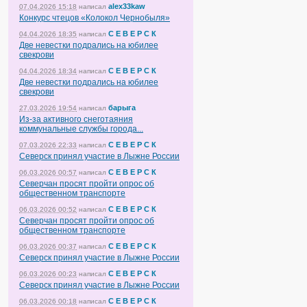
alex33kaw
07.04.2026 15:18
написал
Конкурс чтецов «Колокол Чернобыля»
С Е В Е Р С К
04.04.2026 18:35
написал
Две невестки подрались на юбилее
свекрови
С Е В Е Р С К
04.04.2026 18:34
написал
Две невестки подрались на юбилее
свекрови
барыга
27.03.2026 19:54
написал
Из-за активного снеготаяния
коммунальные службы города...
С Е В Е Р С К
07.03.2026 22:33
написал
Северск принял участие в Лыжне России
С Е В Е Р С К
06.03.2026 00:57
написал
Северчан просят пройти опрос об
общественном транспорте
С Е В Е Р С К
06.03.2026 00:52
написал
Северчан просят пройти опрос об
общественном транспорте
С Е В Е Р С К
06.03.2026 00:37
написал
Северск принял участие в Лыжне России
С Е В Е Р С К
06.03.2026 00:23
написал
Северск принял участие в Лыжне России
С Е В Е Р С К
06.03.2026 00:18
написал