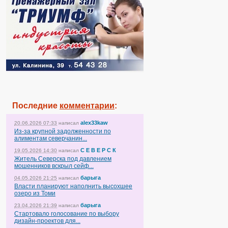
Последние
комментарии
:
alex33kaw
20.06.2026 07:33
написал
Из-за крупной задолженности по
алиментам северчанин...
С Е В Е Р С К
19.05.2026 14:30
написал
Житель Северска под давлением
мошенников вскрыл сейф...
барыга
04.05.2026 21:25
написал
Власти планируют наполнить высохшее
озеро из Томи
барыга
23.04.2026 21:39
написал
Стартовало голосование по выбору
дизайн-проектов для...