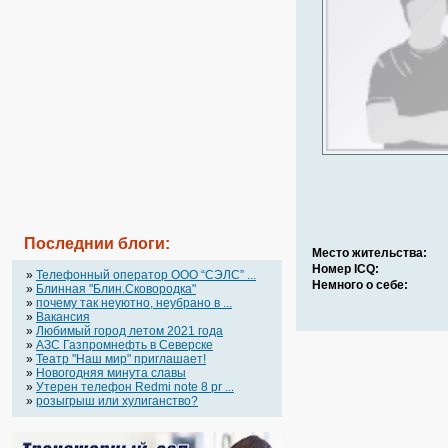
Последнии блоги:
Место жительства:
Номер ICQ:
»
Телефонный оператор OOO “СЭЛС” ...
Немного о себе:
»
Блинная "Блин.Сковородка"
»
почему так неуютно, неубрано в ...
»
Вакансия
»
Любимый город летом 2021 года
»
АЗС Газпромнефть в Северске
»
Театр "Наш мир" приглашает!
»
Новогодняя минута славы
»
Утерен телефон Redmi note 8 pr ...
»
розыгрыш или хулиганство?