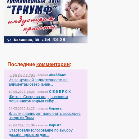
Последние
комментарии
:
alex33kaw
20.06.2026 07:33
написал
Из-за крупной задолженности по
алиментам северчанин...
С Е В Е Р С К
19.05.2026 14:30
написал
Житель Северска под давлением
мошенников вскрыл сейф...
барыга
04.05.2026 21:25
написал
Власти планируют наполнить высохшее
озеро из Томи
барыга
23.04.2026 21:39
написал
Стартовало голосование по выбору
дизайн-проектов для...