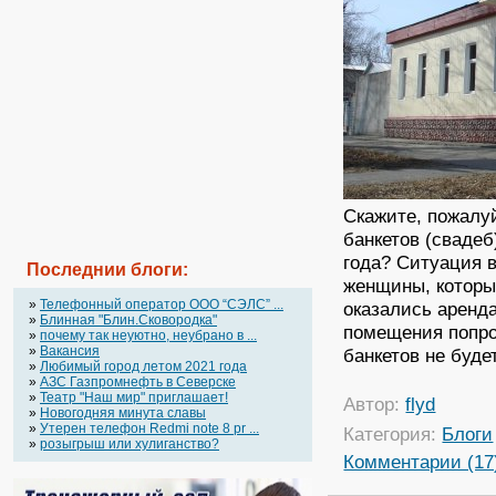
Скажите, пожалуй
банкетов (свадеб
года? Ситуация 
Последнии блоги:
женщины, которы
»
Телефонный оператор OOO “СЭЛС” ...
оказались аренд
»
Блинная "Блин.Сковородка"
помещения попро
»
почему так неуютно, неубрано в ...
»
Вакансия
банкетов не будет
»
Любимый город летом 2021 года
»
АЗС Газпромнефть в Северске
»
Театр "Наш мир" приглашает!
Автор:
flyd
»
Новогодняя минута славы
»
Утерен телефон Redmi note 8 pr ...
Категория:
Блоги
»
розыгрыш или хулиганство?
Комментарии (17