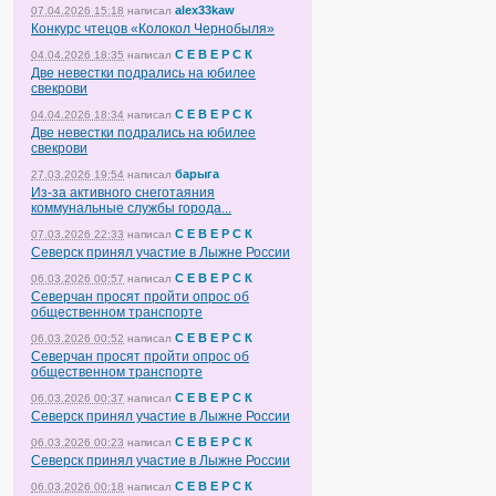
alex33kaw
07.04.2026 15:18
написал
Конкурс чтецов «Колокол Чернобыля»
С Е В Е Р С К
04.04.2026 18:35
написал
Две невестки подрались на юбилее
свекрови
С Е В Е Р С К
04.04.2026 18:34
написал
Две невестки подрались на юбилее
свекрови
барыга
27.03.2026 19:54
написал
Из-за активного снеготаяния
коммунальные службы города...
С Е В Е Р С К
07.03.2026 22:33
написал
Северск принял участие в Лыжне России
С Е В Е Р С К
06.03.2026 00:57
написал
Северчан просят пройти опрос об
общественном транспорте
С Е В Е Р С К
06.03.2026 00:52
написал
Северчан просят пройти опрос об
общественном транспорте
С Е В Е Р С К
06.03.2026 00:37
написал
Северск принял участие в Лыжне России
С Е В Е Р С К
06.03.2026 00:23
написал
Северск принял участие в Лыжне России
С Е В Е Р С К
06.03.2026 00:18
написал