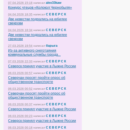
alex33kaw
07.04.2026 15:18
написал
Конкурс чтецов «Колокол Чернобыля»
С Е В Е Р С К
04.04.2026 18:35
написал
Две невестки подрались на юбилее
свекрови
С Е В Е Р С К
04.04.2026 18:34
написал
Две невестки подрались на юбилее
свекрови
барыга
27.03.2026 19:54
написал
Из-за активного снеготаяния
коммунальные службы города...
С Е В Е Р С К
07.03.2026 22:33
написал
Северск принял участие в Лыжне России
С Е В Е Р С К
06.03.2026 00:57
написал
Северчан просят пройти опрос об
общественном транспорте
С Е В Е Р С К
06.03.2026 00:52
написал
Северчан просят пройти опрос об
общественном транспорте
С Е В Е Р С К
06.03.2026 00:37
написал
Северск принял участие в Лыжне России
С Е В Е Р С К
06.03.2026 00:23
написал
Северск принял участие в Лыжне России
С Е В Е Р С К
06.03.2026 00:18
написал