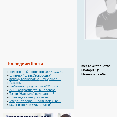
Последнии блоги:
Место жительства:
Номер ICQ:
»
Телефонный оператор OOO “СЭЛС” ...
Немного о себе:
»
Блинная "Блин.Сковородка"
»
почему так неуютно, неубрано в ...
»
Вакансия
»
Любимый город летом 2021 года
»
АЗС Газпромнефть в Северске
»
Театр "Наш мир" приглашает!
»
Новогодняя минута славы
»
Утерен телефон Redmi note 8 pr ...
»
розыгрыш или хулиганство?