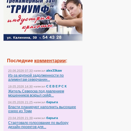
Последние
комментарии
:
alex33kaw
20.06.2026 07:33
написал
Из-за крупной задолженности по
алиментам северчанин...
С Е В Е Р С К
19.05.2026 14:30
написал
Житель Северска под давлением
мошенников вскрыл сейф...
барыга
04.05.2026 21:25
написал
Власти планируют наполнить высохшее
озеро из Томи
барыга
23.04.2026 21:39
написал
Стартовало голосование по выбору
дизайн-проектов для...