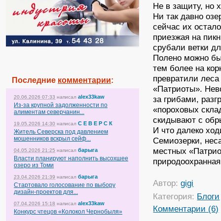
Не в защиту, но 
Ни так давно оз
сейчас их остало
приезжая на пикн
срубали ветки дл
Полено можно бы
тем более на кор
превратили леса
Последние
комментарии
:
«Патриоты». Нев
alex33kaw
20.06.2026 07:33
написал
за грибами, разг
Из-за крупной задолженности по
«пороховых склад
алиментам северчанин...
скидывают с обры
С Е В Е Р С К
19.05.2026 14:30
написал
И что далеко ход
Житель Северска под давлением
мошенников вскрыл сейф...
Семиозерки, нес
местных «Патрио
барыга
04.05.2026 21:25
написал
Власти планируют наполнить высохшее
природоохранная
озеро из Томи
барыга
23.04.2026 21:39
написал
Автор:
gigi
Стартовало голосование по выбору
дизайн-проектов для...
Категория:
Блоги
alex33kaw
07.04.2026 15:18
написал
Комментарии (6)
Конкурс чтецов «Колокол Чернобыля»