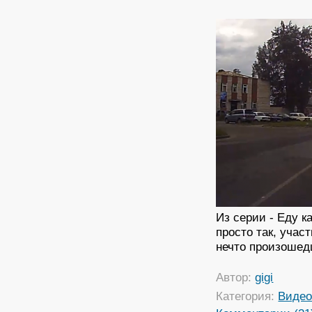
Из серии - Еду к
просто так, учас
нечто произошедш
Автор:
gigi
Категория:
Виде