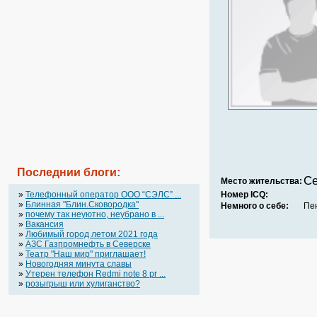
Последнии блоги:
Се
Место жительства:
»
Телефонный оператор OOO “СЭЛС” ...
Номер ICQ:
»
Блинная "Блин.Сковородка"
Немного о себе:
Пе
»
почему так неуютно, неубрано в ...
»
Вакансия
»
Любимый город летом 2021 года
»
АЗС Газпромнефть в Северске
»
Театр "Наш мир" приглашает!
»
Новогодняя минута славы
»
Утерен телефон Redmi note 8 pr ...
»
розыгрыш или хулиганство?