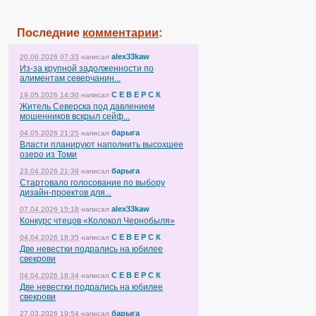
Последние
комментарии
:
alex33kaw
20.06.2026 07:33
написал
Из-за крупной задолженности по
алиментам северчанин...
С Е В Е Р С К
19.05.2026 14:30
написал
Житель Северска под давлением
мошенников вскрыл сейф...
барыга
04.05.2026 21:25
написал
Власти планируют наполнить высохшее
озеро из Томи
барыга
23.04.2026 21:39
написал
Стартовало голосование по выбору
дизайн-проектов для...
alex33kaw
07.04.2026 15:18
написал
Конкурс чтецов «Колокол Чернобыля»
С Е В Е Р С К
04.04.2026 18:35
написал
Две невестки подрались на юбилее
свекрови
С Е В Е Р С К
04.04.2026 18:34
написал
Две невестки подрались на юбилее
свекрови
барыга
27.03.2026 19:54
написал